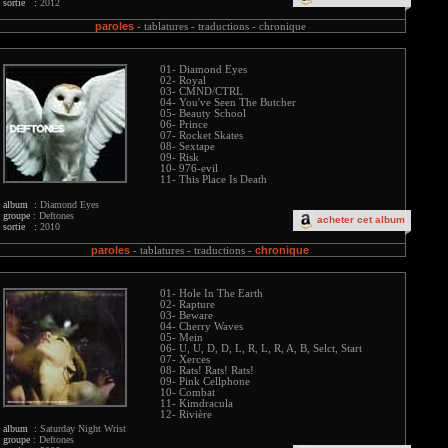
sortie :
2012
paroles
-
tablatures -
traductions -
chronique
01- Diamond Eyes
02- Royal
03- CMND/CTRL
04- You've Seen The Butcher
05- Beauty School
06- Prince
07- Rocket Skates
08- Sextape
09- Risk
10- 976-evil
11- This Place Is Death
album :
Diamond Eyes
groupe :
Deftones
acheter cet album
sortie :
2010
paroles
chronique
-
tablatures -
traductions -
01- Hole In The Earth
02- Rapture
03- Beware
04- Cherry Waves
05- Mein
06- U, U, D, D, L, R, L, R, A, B, Selct, Start
07- Xerces
08- Rats! Rats! Rats!
09- Pink Cellphone
10- Combat
11- Kimdracula
12- Rivière
album :
Saturday Night Wrist
groupe :
Deftones