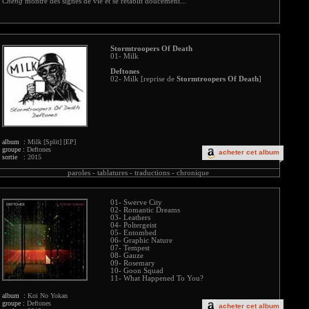
Cheng
montre des signes de vie et se rétablit doucement...
Stormtroopers Of Death
01- Milk
Deftones
02- Milk [reprise de
Stormtroopers Of Death
]
album :
Milk [Split] [EP]
groupe :
Deftones
acheter cet album
sortie :
2015
paroles -
tablatures -
traductions -
chronique
01- Swerve City
02- Romantic Dreams
03- Leathers
04- Poltergeist
05- Entombed
06- Graphic Nature
07- Tempest
08- Gauze
09- Rosemary
10- Goon Squad
11- What Happened To You?
album :
Koi No Yokan
groupe :
Deftones
acheter cet album