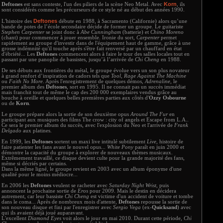
Korn
Deftones
est sans conteste, l'un des piliers de la scène Neo Metal. Avec
, ils
sont considérés comme les précurseurs de ce style né au début des années 1990.
Deftones
L'histoire des
débute en 1988, à Sacramento (Californie) alors qu’une
bande de potes de l’école secondaire décide de former un groupe. Le guitariste
Stephen Carpenter
se joint donc à
Abe Cunningham
(batterie) et
Chino Moreno
(chant) pour commencer à jouer ensemble. Ironie du sort,
Carpenter
permet
rapidement au groupe d'investir dans de l'équipement haut de gamme, grâce à une
grosse indémnité qu'il touche après s'être fait renversé par un chauffard en état
d'ébriété... Les
Deftones
commencent alors à faire le tour des salles locales tout en
passant par une panoplie de bassistes, jusqu’à l’arrivée de
Chi Cheng
en 1988.
De ses débuts aux frontières du métal, le groupe évolue vers un son plus novateur
à grand renfort d’inspiration de cadors tels que
Tool
,
Rage Against The Machine
ou
Faith No More
. Après l'enregistrement de quelques démos,
Adrenaline
, le
premier album des
Deftones
, sort en 1995. Il ne connait pas un succès immédiat
mais franchit tout de même le cap des 200 000 exemplaires vendus grâce au
bouche à oreille et quelques belles premières parties aux côtés d'
Ozzy Osbourne
ou de
Korn
.
Le groupe prépare alors la sortie de son deuxième opus
Around The Fur
en
participant aux musiques des films The crow : city of angels et Escape from L.A..
Ce sera le premier album du succès, avec l'explosion du Neo et l'arrivée de
Frank
Delgado
aux platines.
En 1999, les
Deftones
sortent un maxi live intitulé subtilement
Live
, histoire de
faire patienter les fans avant le nouvel opus...
White Pony
paraît en juin 2000 et
démontre la capacité du groupe à explorer de nouveaux thèmes musicaux.
Extrêmement travaillé, ce disque devient culte pour la grande majorité des fans,
même si décriés par certains.
Dans la même ligné, le groupe revient en 2003 avec un album éponyme d'une
qualité pour le moins médiocre...
En 2006 les
Deftones
veulent se racheter avec
Saturday Night Wrist
, puis
annoncent la prochaine sortie de
Eros
pour 2009. Mais le destin en décidera
autrement, car leur bassiste
Chi Cheng
est victime d'un accident de voiture et tombe
dans le coma... Après de nombreux mois d'attente,
Deftones
repousse la sortie de
son nouveau disque et fini par l'enregistrer avec
Sergio Vega
(ex-
Quicksand
) avec
qui ils avaient déjà joué auparavant.
L'excellent
Diamond Eyes
voit alors le jour en mai 2010. Durant cette période,
Chi