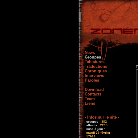
News
Groupes
Tablatures
Traductions
Chroniques
Interviews
Paroles
Download
Contacts
Team
Liens
- Infos sur le site -
groupes :
382
albums :
2235
mise à jour :
mardi 27 février
17h13 ...