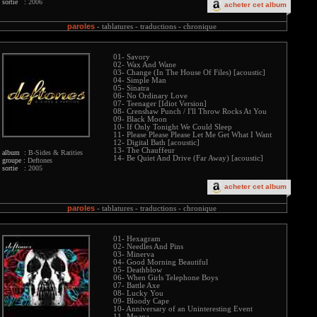
sortie :
2006
acheter cet album
paroles
-
tablatures -
traductions -
chronique
01- Savory
02- Wax And Wane
03- Change (In The House Of Files) [acoustic]
04- Simple Man
05- Sinatra
06- No Ordinary Love
07- Teenager [Idiot Version]
08- Crenshaw Punch / I'll Throw Rocks At You
09- Black Moon
10- If Only Tonight We Could Sleep
11- Please Please Please Let Me Get What I Want
12- Digital Bath [acoustic]
13- The Chauffeur
album :
B-Sides & Rarities
14- Be Quiet And Drive (Far Away) [acoustic]
groupe :
Deftones
sortie :
2005
acheter cet album
paroles
-
tablatures -
traductions -
chronique
01- Hexagram
02- Needles And Pins
03- Minerva
04- Good Morning Beautiful
05- Deathblow
06- When Girls Telephone Boys
07- Battle Axe
08- Lucky You
09- Bloody Cape
10- Anniversary of an Uninteresting Event
11- Moana