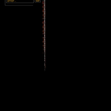
________________