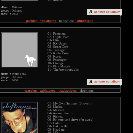
album :
Deftones
groupe :
Deftones
acheter cet album
sortie :
2003
paroles
tablatures
chronique
-
-
traductions -
01- Feiticiera
02- Digital Bath
03- Elite
04- RX Queen
05- Street Carp
06- Teenager
07- Knife Party
08- Korea
09- Passenger
10- Change
11- Pink Maggit
11- The boy's republic
album :
White Pony
groupe :
Deftones
sortie :
2000
acheter cet album
paroles
tablatures
traductions
-
-
-
chronique
01- My Own Summer (Shove It)
02- Lhabia
03- Mascara
04- Around the fur
05- Rickets
06- Be quiet and drive (far away)
07- Lotion
08- Dai the flu
09- Head up
10- MX