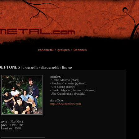
zonemetal
>
groupes
>
Deftones
DEFTONES
|
biographie / discographie / line up
membres :
- Chino Moreno (chant)
- Stephen Carpenter (guitare)
- Chi Cheng (basse)
- Frank Delgado (platines + claviers)
- Abe Cunningham (batterie)
site officiel :
http://www.deftones.com
style :
Neo Metal
pays :
Etats-Unis
formé en :
1988