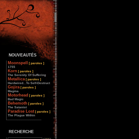
NOUVEAUTÉS
Moonspell
[ paroles ]
1755
Korn
[ paroles ]
The Serenity Of Suffering
Metallica
[ paroles ]
Hardwired...To Self-Destruct
Gojira
[ paroles ]
Magma
Motorhead
[ paroles ]
Bad Magic
Behemoth
[ paroles ]
The Satanist
Paradise Lost
[ paroles ]
The Plague Within
________________
RECHERCHE