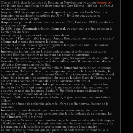
Immortal
C'est en 1989, dans la banlieue de Bergen, en Norvège, que le groupe
voit le jour sous l'impulsion des deux compères
Olve Eikemo
-
Abbath
- et
Harald
Naedval
-
Demonaz
.
Jusqu'en 1991, le groupe se nomme
Amputation
et pond du Death Metal. La
formation est rapidement complétée par
Jörn I. Tonsberg
aux guitares et
Armagedda
derrière les fûts.
Amputation
publie alors deux démos (l'une en 1990, l'autre en 1991) puis décide
de changer de cap.
En 1991 donc,
Amputation
devient
Immortal
, troquant par la même occasion le
Death pour du Black.
Jörn
quitte le groupe qui sort une troisième démo.
Le jeune - à l'époque - label français, Osmose Productions, tombe sous le "charme"
d'
Immortal
et signe directement la formation.
Fort de ce contrat, les norvégiens enregistrent leur premier album -
Diabolical
Fullmoon Mysticism
- publié dès 1992.
Immortal
se fait un nom sur la scène underground et se démarque des autres
groupes Black par ses textes ne tournant pas autour du satanisme.
Peu de temps après la sortie de leur premier opus,
Armagedda
décide de quitter la
formation. Sans batteur, le groupe se débrouille comme il peut en faisant alterner
Abbath
et
Demonaz
derrière les fûts.
Un an après la publication du premier album,
Immortal
enchaîne sur un second,
nommé
Pure Holocaust
. Avec une musique oscillant entre le True et le brutal, le
groupe affirme qu'il fait du "Holocaust Metal".
Pure Holocaust
est d'ailleurs le seul
album de la formation, se rapprochant du reste de la scène Black de l'époque, de
par ses textes haineux et faisant allusion au satanisme cette fois-ci.
En 1995, la notoriété d'
Immortal
explose clairement avec leur troisième album :
Battles In The North
qui remportera un franc succès et des critiques toutes plus
positives les unes que les autres.
Battles In The North
marque également un
tournant dans le monde Metal par sa brutalité.
Même si
Hellhammer
se charge de la batterie, le groupe est toujours sans batteur
officiel.
Après une période de recherche acharnée,
Horgh
est élu nouveau batteur de la
formation.
Immortal
continue de développer dans ses textes son concept de royaume
imaginaire -
Blashyrkh
- et pousse encore plus loin la violence de sa musique. Le
son d'
Immortal
frôle le Grind.
Le poignet de
Demonaz
ne s'en remettra pas, et le musicien est contraint de stopper
définitivement la guitare... Il continuera tout de même à écrire des morceaux pour
la formation qui le considère encore comme un membre à part entière.
Le line-up change donc quelque peu puisque
Abbath
reprend le flambeau à la