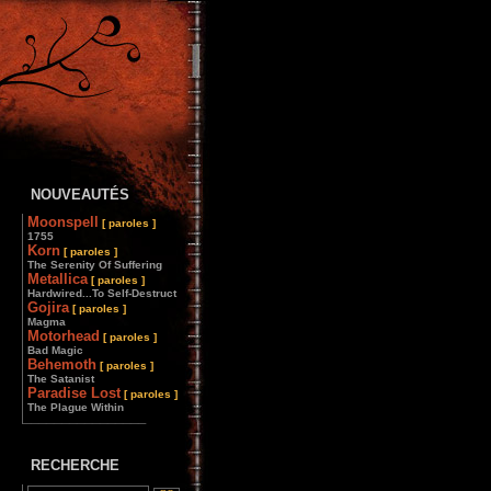
NOUVEAUTÉS
Moonspell
[ paroles ]
1755
Korn
[ paroles ]
The Serenity Of Suffering
Metallica
[ paroles ]
Hardwired...To Self-Destruct
Gojira
[ paroles ]
Magma
Motorhead
[ paroles ]
Bad Magic
Behemoth
[ paroles ]
The Satanist
Paradise Lost
[ paroles ]
The Plague Within
________________
RECHERCHE