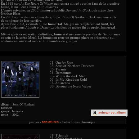
guitare et
Iscariah
est recruté pour la basse.
En 1999 sort
At The Heart Of Winter
qui restera mitigé pour les fans de la première
heure, le meilleur album pour les autres.
L'année suivante, en 2000,
Immortal
publie
Damned In Black
puis signe chez
Nuclear Blast.
En 2002 sort le dernier album du groupe :
Sons Of Northern Darkness
, une sorte
de condensé de leur carrière.
Après l'été 2003,
Iscariah
quitte
Immortal
. Malgré un remplacement furtif, les
pères fondateurs
Abbath
et
Demonaz
décident de mettre fin au projet
Immortal
.
Même après sa séparation définitive,
Immortal
ne cesse de prendre de l'importance
au sein de la scène Metal. La formation reste un groupe phare et précurseur qui
continue encore à influencer bon nombre de groupes.
01- One by One
02- Sons of Northern Darkness
03- Tyrants
04- Demonium
05- Within the dark Mind
06- In My Kingdom Cold
07- Antarctica
08- Beyond the North Waves
album :
Sons Of Northern
Darkness
groupe :
Immortal
acheter cet album
sortie :
2002
tablatures
paroles -
-
traductions -
chronique
01- Triumph
02- Wrath from above