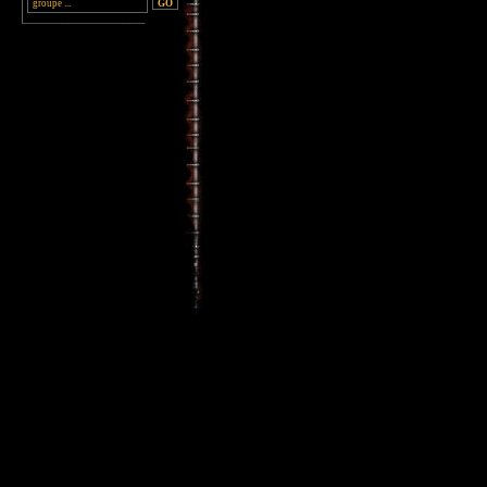
________________