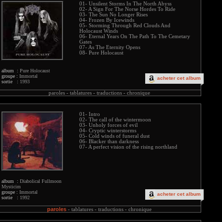
01- Unsilent Storms In The North Abyss
02- A Sign For The Norse Hordes To Ride
03- The Sun No Longer Rises
04- Frozen By Icewinds
05- Storming Through Red Clouds And
Holocaust Winds
06- Eternal Years On The Path To The Cemetary
Gates
07- As The Eternity Opens
08- Pure Holocaust
album :
Pure Holocaust
groupe :
Immortal
acheter cet album
sortie :
1993
paroles -
tablatures -
traductions -
chronique
01- Intro
02- The call of the wintermoon
03- Unholy forces of evil
04- Cryptic winterstorms
05- Cold winds of funeral dust
06- Blacker than darkness
07- A perfect vision of the rising northland
album :
Diabolical Fullmoon
Mysticim
groupe :
Immortal
acheter cet album
sortie :
1992
paroles
-
tablatures -
traductions -
chronique