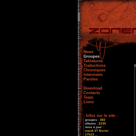
News
Groupes
Tablatures
Traductions
Chroniques
Interviews
Paroles
Download
Contacts
Team
Liens
- Infos sur le site -
groupes :
382
albums :
2235
mise à jour :
mardi 27 février
17h13 ...