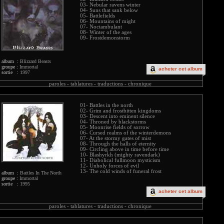
03- Nebular ravens winter
04- Suns that sank below
05- Battlefields
06- Mountains of might
07- Noctambulant
08- Winter of the ages
09- Frostdemonstorm
album :
Blizzard Beasts
groupe :
Immortal
acheter cet album
sortie :
1997
paroles -
tablatures -
traductions -
chronique
01- Battles in the north
02- Grim and frostbitten kingdoms
03- Descent into eminent silence
04- Throned by blackstorms
05- Moonrise fields of sorrow
06- Cursed realms of the winterdemons
07- At the stormy gates of mist
08- Through the halls of eternity
09- Circling above in time before time
10- Blashyrkh (mighty ravendark)
11- Diabolical fullmoon mysticism
12- Unholy forces of evil
13- The cold winds of funeral frost
album :
Battles In The North
groupe :
Immortal
sortie :
1995
acheter cet album
paroles -
tablatures -
traductions -
chronique