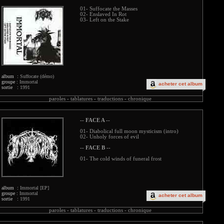
01- Suffocate the Masses
02- Enslaved In Rot
03- Left on the Stake
album :
Suffocate (démo)
groupe :
Immortal
acheter cet album
sortie :
1991
paroles -
tablatures -
traductions -
chronique
-- FACE A --
01- Diabolical full moon mysticism (intro)
02- Unholy forces of evil
-- FACE B --
01- The cold winds of funeral frost
album :
Immortal [EP]
groupe :
Immortal
acheter cet album
sortie :
1991
paroles -
tablatures -
traductions -
chronique