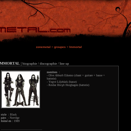
zonemetal
>
groupes
>
Immortal
IMMORTAL
|
biographie / discographie / line up
membres :
- Olve
Abbath
Eikemo (chant + guitare + basse +
batterie)
- Yngve Liljebäck (basse)
- Reidar
Horgh
Horghagen (batterie)
style :
Black
pays :
Norvège
formé en :
1989