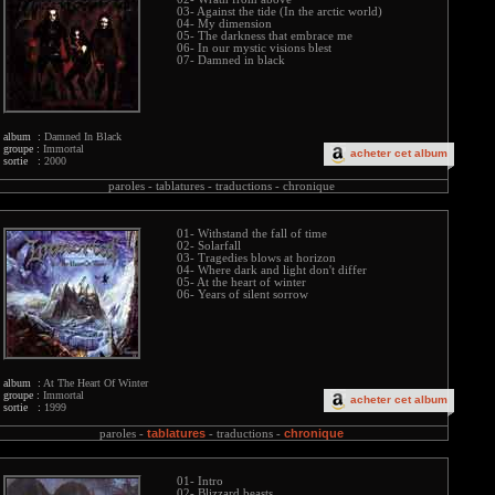
03- Against the tide (In the arctic world)
04- My dimension
05- The darkness that embrace me
06- In our mystic visions blest
07- Damned in black
album :
Damned In Black
groupe :
Immortal
acheter cet album
sortie :
2000
paroles -
tablatures -
traductions -
chronique
01- Withstand the fall of time
02- Solarfall
03- Tragedies blows at horizon
04- Where dark and light don't differ
05- At the heart of winter
06- Years of silent sorrow
album :
At The Heart Of Winter
groupe :
Immortal
acheter cet album
sortie :
1999
tablatures
chronique
paroles -
-
traductions -
01- Intro
02- Blizzard beasts