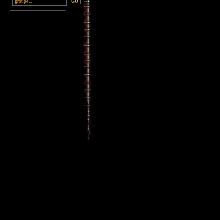
________________