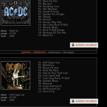
02- Skies On Fire
03- Big Jack
04- Anything Goes
05- War Machine
06- Smash N Grab
07- Spoilin' For A Fight
08- Wheels
09- Decibel
10- Stormy May Day
11- She Likes Rock N Roll
12- Money Made
13- Rock N Roll Dream
album :
Black Ice
14- Rocking All The Way
groupe :
AC/DC
15- Black Ice
sortie :
2008
acheter cet album
paroles
tablatures
-
-
traductions -
chronique
01- Stiff Upper Lip
02- Meltdown
03- House Of Jazz
04- Hold Me Back
05- Safe In New York City
06- Can't Stand Still
07- Can't Stop Rock 'N' Roll
08- Satellite Blues
09- Damned
10- Come And Get It
11- All Screwed Up
12- Give It Up
album :
Stiff Upper Lip
groupe :
AC/DC
sortie :
2000
acheter cet album