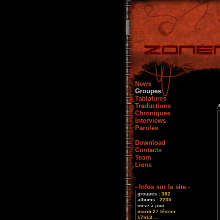
News
Groupes
Tablatures
Traductions
Chroniques
Interviews
Paroles
Download
Contacts
Team
Liens
- Infos sur le site -
groupes :
382
albums :
2235
mise à jour :
mardi 27 février
17h13 ...