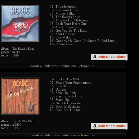
01- Thunderstruck
02- Fire Your Guns
03- Money Talks
04- The Razors Edge
05- Mistress For Christmas
06- Rock Your Heart Out
07- Are You Ready
08- Got You By The Balls
09- Shot Of Love
10- Lets Make It
11- Goodbye & Good Riddance To Bad Luck
12- If You Dare
album :
The Razor's Edge
groupe :
AC/DC
sortie :
1990
acheter cet album
paroles -
tablatures -
traductions -
chronique
01- Fly On The Wall
02- Shake Your Foundations
03- First Blood
04- Danger
05- Sink The Pink
06- Playing With Girls
07- Stand Up
08- Hell Or Highwater
09- Back In Business
10- Send For The Man
album :
Fly On The Wall
groupe :
AC/DC
acheter cet album
sortie :
1985
paroles -
tablatures -
traductions -
chronique