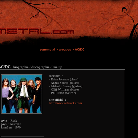
zonemetal
>
groupes
>
AC/DC
AC/DC
|
biographie / discographie / line up
membres :
- Brian Johnson (chant)
- Angus Young (guitare)
- Malcolm Young (guitare)
- Cliff Williams (basse)
- Phil Rudd (batterie)
site officiel :
http://www.acdcrocks.com
style :
Rock
pays :
Australie
formé en :
1970