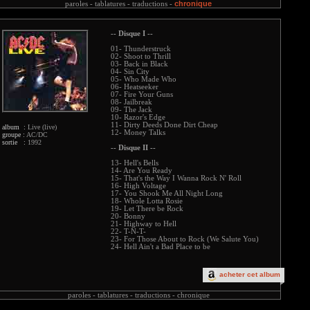
chronique
paroles -
tablatures -
traductions -
-- Disque I --
01- Thunderstruck
02- Shoot to Thrill
03- Back in Black
04- Sin City
05- Who Made Who
06- Heatseeker
07- Fire Your Guns
08- Jailbreak
09- The Jack
10- Razor's Edge
11- Dirty Deeds Done Dirt Cheap
album :
Live (live)
12- Money Talks
groupe :
AC/DC
sortie :
1992
-- Disque II --
13- Hell's Bells
14- Are You Ready
15- That's the Way I Wanna Rock N' Roll
16- High Voltage
17- You Shook Me All Night Long
18- Whole Lotta Rosie
19- Let There be Rock
20- Bonny
21- Highway to Hell
22- T-N-T-
23- For Those About to Rock (We Salute You)
24- Hell Ain't a Bad Place to be
acheter cet album
paroles -
tablatures -
traductions -
chronique