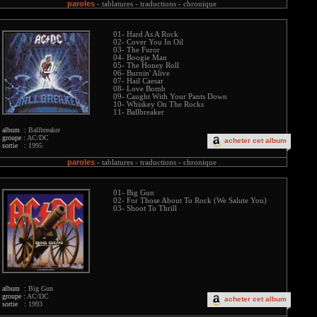
paroles
-
tablatures -
traductions -
chronique
01- Hard As A Rock
02- Cover You In Oil
03- The Furor
04- Boogie Man
05- The Honey Roll
06- Burnin' Alive
07- Hail Caesar
08- Love Bomb
09- Caught With Your Pants Down
10- Whiskey On The Rocks
11- Ballbreaker
album :
Ballbreaker
groupe :
AC/DC
acheter cet album
sortie :
1995
paroles
-
tablatures -
traductions -
chronique
01- Big Gun
02- For Those About To Rock (We Salute You)
03- Shoot To Thrill
album :
Big Gun
groupe :
AC/DC
acheter cet album
sortie :
1993