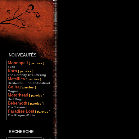
NOUVEAUTÉS
Moonspell
[ paroles ]
1755
Korn
[ paroles ]
The Serenity Of Suffering
Metallica
[ paroles ]
Hardwired...To Self-Destruct
Gojira
[ paroles ]
Magma
Motorhead
[ paroles ]
Bad Magic
Behemoth
[ paroles ]
The Satanist
Paradise Lost
[ paroles ]
The Plague Within
________________
RECHERCHE