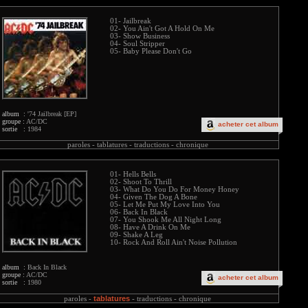
01- Jailbreak
02- You Ain't Got A Hold On Me
03- Show Business
04- Soul Stripper
05- Baby Please Don't Go
album :
'74 Jailbreak [EP]
groupe :
AC/DC
acheter cet album
sortie :
1984
paroles -
tablatures -
traductions -
chronique
01- Hells Bells
02- Shoot To Thrill
03- What Do You Do For Money Honey
04- Given The Dog A Bone
05- Let Me Put My Love Into You
06- Back In Black
07- You Shook Me All Night Long
08- Have A Drink On Me
09- Shake A Leg
10- Rock And Roll Ain't Noise Pollution
album :
Back In Black
groupe :
AC/DC
acheter cet album
sortie :
1980
tablatures
paroles -
-
traductions -
chronique