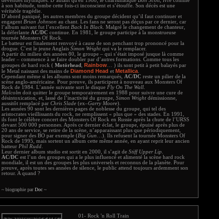
devenues mythiques. D’autant qu'en 1980, le charismatique
Bon Scott
, ivre comme
à son habitude, tombe cette fois-ci inconscient et s’étouffe. Son décès est une
véritable tragédie.
D’abord paniqué, les autres membres du groupe décident qu’il faut continuer et
engagent
Brian Johnson
au chant. Les fans ne seront pas déçus par ce dernier, car
l’album suivant fut l’excellent
Back In Black
. Malgré le changement de chanteur,
la déferlante
AC/DC
continue. En 1981, le groupe participe à la monstrueuse
tournée Monsters Of Rock.
Le batteur est finalement renvoyé à cause de son penchant trop prononcé pour la
drogue. C’est le jeune Anglais
Simon Wright
qui va le remplacer.
A partir du milieu des années 80, le groupe – qui s’était imposé jusque là comme
leader – commence à se faire doubler par d’autres formations. Comme tous les
Rainbow
groupes de hard rock (
Motörhead
,
… ) ils sont petit à petit balayés par
Diamond Head
Metallica
le Metal naissant des mains de
et
.
Cependant même si les albums sont moins remarqués,
AC/DC
reste un pilier de la
scène anglo-américaine. Pour preuve, ils participent à nouveau aux Monsters Of
Rock de 1984. L’année suivante sort le disque
Fly On The Wall
.
Malcolm
doit quitter le groupe temporairement en 1988 pour suivre une cure de
désintoxication, et, lassé de l’inactivité du groupe,
Simon Wright
démissionne,
aussitôt remplacé par
Chris Slade
(ex–
Garry Moore
).
Les années 90 sont les dernières pages de noblesse du groupe, qui tel des
aristocrates vieillissants du rock, ne remplissent « plus que » des stades. En 1991,
ils font le célèbre concert des Monsters Of Rock en Russie après la chute de l’URSS
devant 500 000 personnes. Après ce dernier éclat, le groupe, épuisé après plus de
20 ans de service, se retire de la scène, n’apparaissant plus que périodiquement,
pour signer des BO par exemple (
Big Gun
…). Ils refusent la tournée Monsters Of
Rock de 1995, mais sortent un album cette même année, en ayant reprit leur ancien
batteur
Phil Rudd
.
Leur dernier album studio est sortit en 2000, il s’agit de
Stiff Upper Lip
.
AC/DC
est l’un des groupes qui a le plus influencé et alimenté la scène hard rock
mondiale, il est un des groupes les plus universels et reconnus de la planète. Pour
preuve, après toutes ses années de silence, le public attend toujours ardemment son
retour. A quand ?
~ biographie par
Doc
~
01- Rock 'n Roll Train