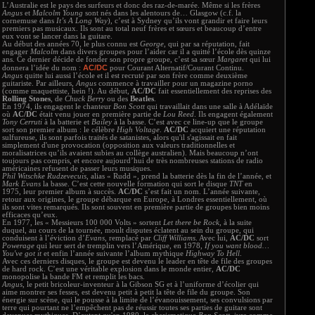
L’Australie est le pays des surfeurs et donc des raz-de-marée. Même si les frères
Angus
et
Malcolm Young
sont nés dans les alentours de… Glasgow (c.f. la
cornemuse dans
It’s A Long Way
), c’est à Sydney qu’ils vont grandir et faire leurs
premiers pas musicaux. Ils sont au total neuf frères et sœurs et beaucoup d’entre
eux vont se lancer dans la guitare.
Au début des années 70, le plus connu est
George
, qui par sa réputation, fait
engager
Malcolm
dans divers groupes pour l’aider car il a quitté l’école dès quinze
ans. Ce dernier décide de fonder son propre groupe, c’est sa sœur
Margaret
qui lui
AC/DC
donnera l’idée du nom :
pour Courant Alternatif/Courant Continu.
Angus
quitte lui aussi l’école et il est recruté par son frère comme deuxième
guitariste. Par ailleurs,
Angus
commence à travailler pour un magazine porno
(comme maquettiste, hein !). Au début,
AC/DC
fait essentiellement des reprises des
Rolling Stones
, de
Chuck Berry
ou des
Beatles
.
En 1974, ils engagent le chanteur
Bon Scott
qui travaillait dans une salle à Adélaïde
où
AC/DC
était venu jouer en première partie de
Lou Reed
. Ils engagent également
Tony Cerruti
à la batterie et
Bailey
à la basse. C’est avec ce line-up que le groupe
sort son premier album : le célèbre
High Voltage
.
AC/DC
acquiert une réputation
sulfureuse, ils sont parfois traités de satanistes, alors qu'il s'agissait en fait
simplement d'une provocation (opposition aux valeurs traditionnelles et
moralisatrices qu’ils avaient subies au collège australien). Mais beaucoup n’ont
toujours pas compris, et encore aujourd’hui de très nombreuses stations de radio
américaines refusent de passer leurs musiques.
Phil Witschke Rudzevecuis
, alias « Rudd », prend la batterie dès la fin de l’année, et
Mark Evans
la basse. C’est cette nouvelle formation qui sort le disque
TNT
en
1975, leur premier album à succès.
AC/DC
s’est fait un nom. L’année suivante,
retour aux origines, le groupe débarque en Europe, à Londres essentiellement, où
ils sont vites remarqués. Ils sont souvent en première partie de groupes bien moins
efficaces qu’eux.
En 1977, les « Messieurs 100 000 Volts » sortent
Let there be Rock
, à la suite
duquel, au cours de la tournée, moult disputes éclatent au sein du groupe, qui
conduisent à l’éviction d’
Evans
, remplacé par
Cliff Williams
. Avec lui,
AC/DC
sort
Powerage
qui leur sert de tremplin vers l’Amérique, en 1978,
If you want blood…
You've got it
et enfin l’année suivante l’album mythique
Highway To Hell
.
Avec ces derniers disques, le groupe est devenu le leader en tête de file des groupes
de hard rock. C’est une véritable explosion dans le monde entier,
AC/DC
monopolise la bande FM et remplit les bacs.
Angus
, le petit bricoleur-inventeur à la Gibson SG et à l’uniforme d’écolier qui
aime montrer ses fesses, est devenu petit à petit la tête de file du groupe. Son
énergie sur scène, qui le pousse à la limite de l’évanouissement, ses convulsions par
terre qui pourtant ne l’empêchent pas de réussir toutes ses parties de guitare sont