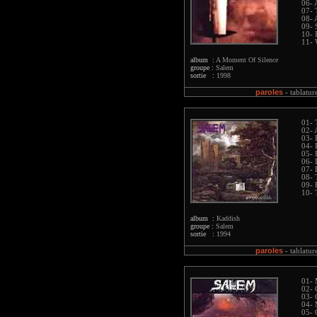
06- 
07- 
08- 
09- 
10- 
11- 
album :
A Moment Of Silence
groupe :
Salem
sortie :
1998
paroles
-
tablatur
01- 
02- 
03- 
04- 
05- 
06- 
07- 
08- 
09- 
10- 
album :
Kaddish
groupe :
Salem
sortie :
1994
paroles
-
tablatur
01- 
02- 
03- 
04- 
05- 