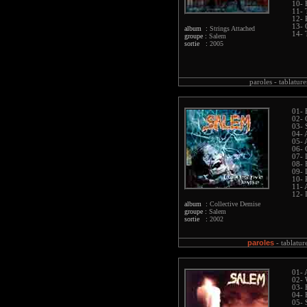
10- 
11- 
12- 
13- 
album :
Strings Attached
14- 
groupe :
Salem
sortie :
2005
paroles -
tablature
01- 
02- 
03- 
04- 
05- 
06- 
07- 
08- 
09- 
10- 
11- 
12- 
album :
Collective Demise
groupe :
Salem
sortie :
2002
paroles
-
tablatur
01- 
02- 
03- 
04- 
05- 