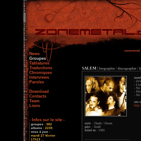
zonemetal
News
Groupes
Tablatures
Traductions
SALEM
|
biographie / discographie / l
Chroniques
Interviews
memb
- Ze'
Paroles
- Lio
- Nir
Download
- Mic
- Nir
Contacts
Team
site o
Liens
http
- Infos sur le site -
style :
Death / Doom
groupes :
382
pays :
Israël
albums :
2235
formé en :
1985
mise à jour :
mardi 27 février
17h13 ...