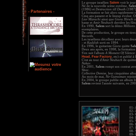
Salem
Le groupe israélien
voit le jou
Né de la nouvelle scène extrême,
Sale
(1986) et
Destruction till Death
(1987
- Partenaires -
La formation se fait alors rapidement
Cinq ans passent et le lineup évolue. 
Lior Mizrachi
ainsi que
Giora Hirsch
c
basse et
Amir Neubach
derrière les fûts
En 1990,
Salem
sort la démo
Millions
exemplaires.
De cette production, le groupe en tire
Records.
Les israéliens décollent avec leurs de
- et
Kaddish
sorti en 1994.
En 1996, le guitariste
Giora
quitte
Sal
Deux ans après, en 1998, la formation 
S'en suit l'album
A Moment Of Silence
Head
Fear Factory
,
, etc) et publié à
C'est au tour d'
Amir Neubach
de quitte
Nakav
.
En 2001,
Salem
rompt son contrat ave
Shoc.
Collective Demise
, leur cinquième alb
Au mois de mai,
Nir Gutraiman
rejoint
En 2004, le groupe publie un album 
Salem
revient l'année suivante, en 20
01- 
02- 
03- 
04- 
05- 
06- 
07- 
08- 
09- 