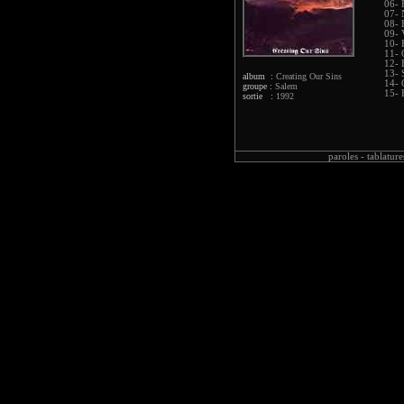
06- 
07-
08- 
09- 
10- 
11- 
12- 
13- 
album :
Creating Our Sins
14- 
groupe :
Salem
15- 
sortie :
1992
paroles -
tablature