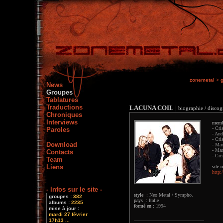
zonemetal
>
News
Groupes
Tablatures
Traductions
LACUNA COIL
|
biographie / discog
Chroniques
Interviews
memb
- Cri
Paroles
- And
- Cri
Download
- Mar
- Mar
Contacts
- Cri
Team
Liens
site o
http:
- Infos sur le site -
style :
Neo Metal / Sympho.
groupes :
382
pays :
Italie
albums :
2235
formé en :
1994
mise à jour :
mardi 27 février
17h13 ...