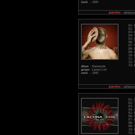
sortie :
2009
paroles
-
tablatur
01- 
02- 
03- 
04- 
05- 
06- 
07- 
08- 
09- 
10- 
11-
12- 
13- 
album :
Karmacode
groupe :
Lacuna Coil
sortie :
2006
paroles
-
tablatur
01- 
02- 
03- 
04- 
05- 
06- 
07- 
08- 
09- 
10- 
11- 