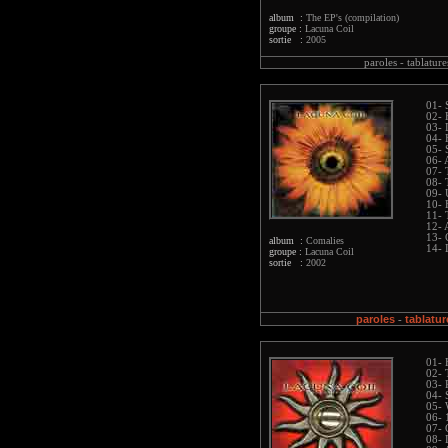
album :
The EP's (compilation)
groupe :
Lacuna Coil
sortie :
2005
paroles -
tablature
01-
02- 
03- 
04-
05- 
06- 
07- 
08- 
09- 
10- 
11- 
12- 
13- 
album :
Comalies
14- 
groupe :
Lacuna Coil
sortie :
2002
paroles
tablatur
-
01- 
02- 
03- 
04- 
05- 
06- 
07- 
08- 