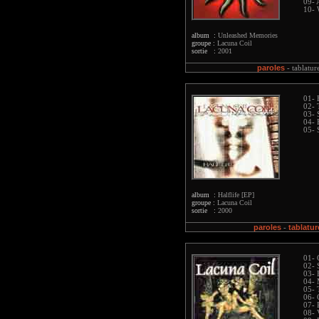
09- 
10- 
album :
Unleashed Memories
groupe :
Lacuna Coil
sortie :
2001
paroles
-
tablatur
01- 
02- 
03- 
04- 
05- 
album :
Halflife [EP]
groupe :
Lacuna Coil
sortie :
2000
paroles
tablatur
-
01- 
02- 
03- 
04-
05- 
06- 
07- 
08- 