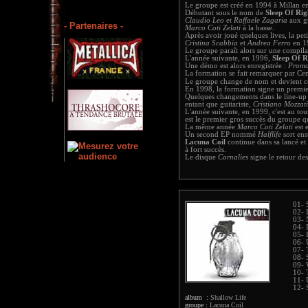
Le groupe est créé en 1994 à Millan en 
Débutant sous le nom de
Sleep Of Rig
Claudio Leo
et
Raffaele Zagaria
aux gu
- Partenaires -
Marco Coti Zelati
à la basse.
Après avoir joué quelques lives, la pet
Cristina Scabbia
et
Andrea Ferro
en 1
Le groupe paraît alors sur une compilat
L'année suivante, en 1996,
Sleep Of R
Une démo est alors enregistrée :
Promo
La formation se fait remarquer par Ce
Le groupe change de nom et devient ce
En 1998, la formation signe un prem
Quelques changements dans le line-u
entant que guitariste,
Cristiano Mozzati
L'année suivante, en 1999, c'est au to
est le premier gros succès du groupe qu
La même année
Marco Coti Zelati
est 
Un second EP nommé
Halflife
sort ens
Lacuna Coil
continue dans sa lancé et
à fort succès.
Le disque
Cornalies
signe le retour des
01- 
02- 
03- 
04- 
05- I
06- 
07- 
08- 
09- 
10- 
11- 
12- 
album :
Shallow Life
groupe :
Lacuna Coil