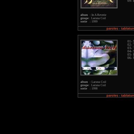
09- 
album :
In A Reverie
groupe :
Lacuna Coil
sortie :
1999
paroles
tablatur
-
01- 
02- 
03- 
04- 
05- 
06- 
album :
Lacuna Coil
groupe :
Lacuna Coil
sortie :
1998
paroles
tablatur
-