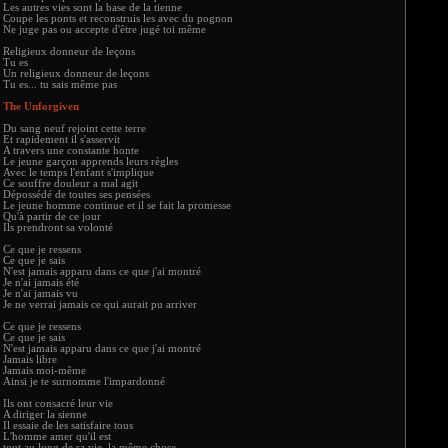
Les autres vies sont la base de la tienne
Coupe les ponts et reconstruis les avec du pognon
Ne juge pas ou accepte d'être jugé toi même
Religieux donneur de leçons
Tu es
Un religieux donneur de leçons
Tu es... tu sais même pas
The Unforgiven
Du sang neuf rejoint cette terre
Et rapidement il s'asservit
A travers une constante honte
Le jeune garçon apprends leurs règles
Avec le temps l'enfant s'implique
Ce souffre douleur a mal agit
Dépossédé de toutes ses pensées
Le jeune homme continue et il se fait la promesse
Qu'à partir de ce jour
Ils prendront sa volonté
Ce que je ressens
Ce que je sais
N'est jamais apparu dans ce que j'ai montré
Je n'ai jamais été
Je n'ai jamais vu
Je ne verrai jamais ce qui aurait pu arriver
Ce que je ressens
Ce que je sais
N'est jamais apparu dans ce que j'ai montré
Jamais libre
Jamais moi-même
Ainsi je te surnomme l'impardonné
Ils ont consacré leur vie
A diriger la sienne
Il essaie de les satisfaire tous
L'homme amer qu'il est
tout au long de sa vie, la même chose