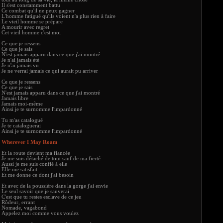
Il s'est constamment battu
Ce combat qu'il ne peux gagner
L'homme fatigué qu'ils voient n'a plus rien à faire
Le vieil homme se prépare
A mourir avec regret
Cet vieil homme c'est moi
Ce que je ressens
Ce que je sais
N'est jamais apparu dans ce que j'ai montré
Je n'ai jamais été
Je n'ai jamais vu
Je ne verrai jamais ce qui aurait pu arriver
Ce que je ressens
Ce que je sais
N'est jamais apparu dans ce que j'ai montré
Jamais libre
Jamais moi-même
Ainsi je te surnomme l'impardonné
Tu m'as catalogué
Je te cataloguerai
Ainsi je te surnomme l'impardonné
Wherever I May Roam
Et la route devient ma fiancée
Je me suis détaché de tout sauf de ma fierté
Aussi je me suis confié à elle
Elle me satisfait
Et me donne ce dont j'ai besoin
Et avec de la poussière dans la gorge j'ai envie
Le seul savoir que je sauverai
C'est que tu restes esclave de ce jeu
Rôdeur, errant
Nomade, vagabond
Appelez moi comme vous voulez