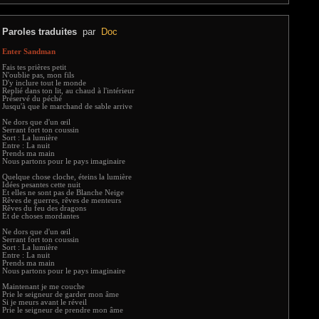
Paroles traduites
par
Doc
Enter Sandman
Fais tes prières petit
N'oublie pas, mon fils
D'y inclure tout le monde
Replié dans ton lit, au chaud à l'intérieur
Préservé du péché
Jusqu'à que le marchand de sable arrive
Ne dors que d'un œil
Serrant fort ton coussin
Sort : La lumière
Entre : La nuit
Prends ma main
Nous partons pour le pays imaginaire
Quelque chose cloche, éteins la lumière
Idées pesantes cette nuit
Et elles ne sont pas de Blanche Neige
Rêves de guerres, rêves de menteurs
Rêves du feu des dragons
Et de choses mordantes
Ne dors que d'un œil
Serrant fort ton coussin
Sort : La lumière
Entre : La nuit
Prends ma main
Nous partons pour le pays imaginaire
Maintenant je me couche
Prie le seigneur de garder mon âme
Si je meurs avant le réveil
Prie le seigneur de prendre mon âme