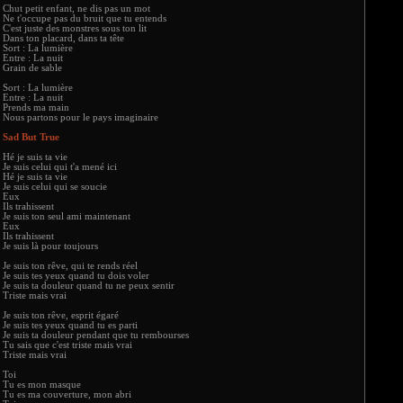
Chut petit enfant, ne dis pas un mot
Ne t'occupe pas du bruit que tu entends
C'est juste des monstres sous ton lit
Dans ton placard, dans ta tête
Sort : La lumière
Entre : La nuit
Grain de sable
Sort : La lumière
Entre : La nuit
Prends ma main
Nous partons pour le pays imaginaire
Sad But True
Hé je suis ta vie
Je suis celui qui t'a mené ici
Hé je suis ta vie
Je suis celui qui se soucie
Eux
Ils trahissent
Je suis ton seul ami maintenant
Eux
Ils trahissent
Je suis là pour toujours
Je suis ton rêve, qui te rends réel
Je suis tes yeux quand tu dois voler
Je suis ta douleur quand tu ne peux sentir
Triste mais vrai
Je suis ton rêve, esprit égaré
Je suis tes yeux quand tu es parti
Je suis ta douleur pendant que tu rembourses
Tu sais que c'est triste mais vrai
Triste mais vrai
Toi
Tu es mon masque
Tu es ma couverture, mon abri