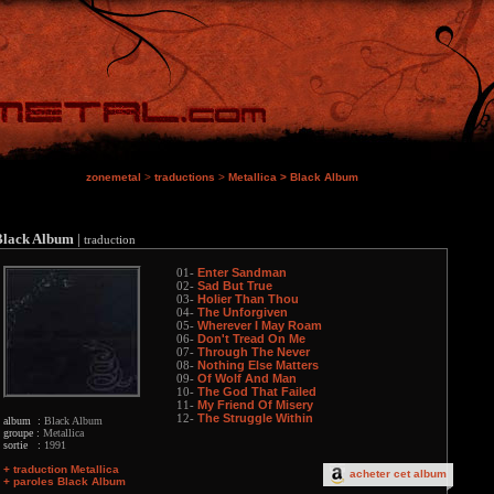
zonemetal
>
traductions
>
Metallica
>
Black Album
Black Album
|
traduction
Enter Sandman
01-
Sad But True
02-
Holier Than Thou
03-
The Unforgiven
04-
Wherever I May Roam
05-
Don't Tread On Me
06-
Through The Never
07-
Nothing Else Matters
08-
Of Wolf And Man
09-
The God That Failed
10-
My Friend Of Misery
11-
The Struggle Within
12-
album :
Black Album
groupe :
Metallica
sortie :
1991
+ traduction Metallica
acheter cet album
+ paroles Black Album