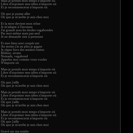
Mais je prends mon temps n'importe où
Libre d'exprimer mes idées n'importe où
Et je recommencerai n'importe où
Où que je puisse aller
Où que je m'arrête je suis chez moi
Et la terre devient mon trône
Je m'adapte à l'inconnu
J'ai grandi sous les étoiles vagabondes
Par moi-même mais pas seul
Je ne demande rien à personne
Et mes liens sont coupés net
Au moins j'ai au plus je gagne
Je règne hors des sentiers battus
Rôdeur, errant
Nomade, vagabond
Appelez moi comme vous voulez
N'importe où
Mais je prends mon temps n'importe où
Libre d'exprimer mes idées n'importe où
Et je recommencerai n'importe où
Où que j'aille
Où que je m'arrête je suis chez moi
Mais je prends mon temps n'importe où
Libre d'exprimer mes idées n'importe où
Et je recommencerai n'importe où
Où que j'aille
Où que je m'arrête je suis chez moi
Mais je prends mon temps n'importe où
Libre d'exprimer mes idées n'importe où
Et je recommencerai n'importe où
Où que j'aille
Où que je m'arrête je suis chez moi
Gravé sur ma tombe