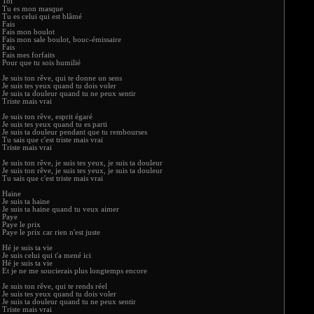
Toi
Tu es mon masque
Tu es celui qui est blâmé
Fais
Fais mon boulot
Fais mon sale boulot, bouc-émissaire
Fais
Fais mes forfaits
Pour que tu sois humilié
Je suis ton rêve, qui te donne un sens
Je suis tes yeux quand tu dois voler
Je suis ta douleur quand tu ne peux sentir
Triste mais vrai
Je suis ton rêve, esprit égaré
Je suis tes yeux quand tu es parti
Je suis ta douleur pendant que tu rembourses
Tu sais que c'est triste mais vrai
Triste mais vrai
Je suis ton rêve, je suis tes yeux, je suis ta douleur
Je suis ton rêve, je suis tes yeux, je suis ta douleur
Tu sais que c'est triste mais vrai
Haine
Je suis ta haine
Je suis ta haine quand tu veux aimer
Paye
Paye le prix
Paye le prix car rien n'est juste
Hé je suis ta vie
Je suis celui qui t'a mené ici
Hé je suis ta vie
Et je ne me soucierais plus longtemps encore
Je suis ton rêve, qui te rends réel
Je suis tes yeux quand tu dois voler
Je suis ta douleur quand tu ne peux sentir
Triste mais vrai