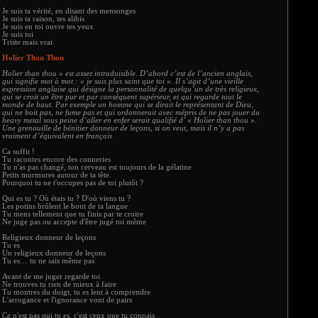
Je suis ta vérité, en disant des mensonges
Je suis ta raison, tes alibis
Je suis en toi ouvre tes yeux
Je suis toi
Triste mais vrai
Holier Than Thou
Holier than thou » est assez intraduisible. D’abord c’est de l’ancien anglais,
qui signifie mot à mot : « je suis plus saint que toi ». Il s’agit d’une vieille
expression anglaise qui désigne la personnalité de quelqu’un de très religieux,
qui se croit un être pur et par conséquent supérieur, et qui regarde tout le
monde de haut. Par exemple un homme qui se dirait le représentant de Dieu,
qui ne boit pas, ne fume pas et qui ordonnerait avec mépris de ne pas jouer du
heavy metal sous peine d’aller en enfer serait qualifié d’ « Holier than thou ».
Une grenouille de bénitier donneur de leçons, si on veut, mais il n’y a pas
vraiment d’équivalent en français
Ca suffit !
Tu racontes encore des conneries
Tu n'as pas changé, ton cerveau est toujours de la gélatine
Petits murmures autour de ta tête.
Pourquoi tu ne t'occupes pas de toi plutôt ?
Qui es tu ? Où étais tu ? D'où viens tu ?
Les potins brûlent le bout de ta langue
Tu mens tellement que tu finis par te croire
Ne juge pas ou accepte d'être jugé toi même
Religieux donneur de leçons
Tu es
Un religieux donneur de leçons
Tu es… tu ne sais même pas
Avant de me juger regarde toi
Ne trouves tu rien de mieux à faire
Tu montres du doigt, tu es lent à comprendre
L'arrogance et l'ignorance vont de pairs
Ce n'est pas qui tu es, c'est ceux que tu connais