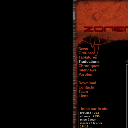
News
Groupes
Tablatures
Traductions
Chroniques
Interviews
Paroles
Download
Contacts
Team
Liens
- Infos sur le site -
groupes :
382
albums :
2235
mise à jour :
mardi 27 février
17h13 ...