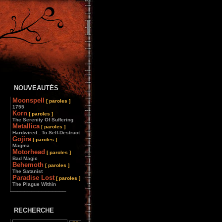
NOUVEAUTÉS
Moonspell
[ paroles ]
1755
Korn
[ paroles ]
The Serenity Of Suffering
Metallica
[ paroles ]
Hardwired...To Self-Destruct
Gojira
[ paroles ]
Magma
Motorhead
[ paroles ]
Bad Magic
Behemoth
[ paroles ]
The Satanist
Paradise Lost
[ paroles ]
The Plague Within
________________
RECHERCHE