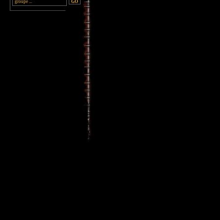
________________