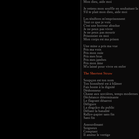
Mon dieu, aide moi
Je retiens mon souffle en souhaitant la
S'il te plait mon dieu, aide moi
Les ténèbres m'emprisonnent
Tout ce que je vois
C'est une horreur absolue
Je ne peux pas vivre
Je ne peux pas mourir
Prisonnier en moi
Mon corps est ma prison
Une mine a pris ma vue
Pris ma voix
Pris mon ouïe
Pris mes bras
Pris mes jambes
Pris mon âme
M'a laissé pour vivre en enfer
The Shortest Straw
Soupçon est ton nom
Ton honnêteté est à blâmer
Fais honte à la dignité
Déshonneur
Chasse aux sorcières, temps modernes
Déchéance déterminante
Le flagrant désarroi
Défigure
La disgrâce du public
Défiant la banalité
Rallye-papier sans fin
Sans fin
Assourdissant
Soigneux
Comptant
Il amène le vertige