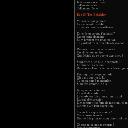
Je la trouve si sinistre
Tellement vraie
Tellement réelle
Eye Of The Beholder
Vois tu ce que je vois ?
La vérité est un délit
Tu te tais pour ta confiance
Entends tu ce que j'entends ?
Les portent claquent
Elles limitent ton imagination
Te gardent d'aller où elles devraient
Ressens tu ce que je ressens ?
Un affliction amère
Qui décide de ce que tu exprimes ?
Supportes tu ce que je supporte ?
Endurance est le mot
Revenir au lieu d'aller vers l'avant par
Peu importe ce que tu vois
Où dans quoi tu le lis
Tu peux agir à ta manière
Si tu fais comme je dis
Indépendance limitée
Liberté de choix
Le choix est fait pour toi mon ami
Liberté d'expression
L'expression est faite de mots qui cha
Liberté avec leur exception
Crains tu ce que je crains ?
Vivre correctement
Des vérités pour toi sont pour moi de
Choisis tu ce que je choisis ?
Plus d'alternatives