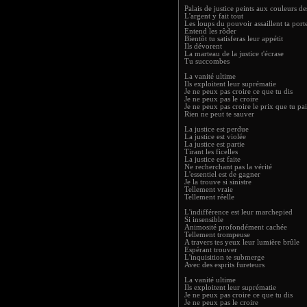
Palais de justice peints aux couleurs de
L'argent y fait tout
Les loups du pouvoir assaillent ta port
Entend les rôder
Bientôt tu satisferas leur appétit
Ils dévorent
La marteau de la justice t'écrase
Tu succombes
La vanité ultime
Ils exploitent leur suprématie
Je ne peux pas croire ce que tu dis
Je ne peux pas le croire
Je ne peux pas croire le prix que tu pa
Rien ne peut te sauver
La justice est perdue
La justice est violée
La justice est partie
Tirant les ficelles
La justice est faite
Ne recherchant pas la vérité
L'essentiel est de gagner
Je la trouve si sinistre
Tellement vraie
Tellement réelle
L'indifférence est leur marchepied
Si insensible
Animosité profondément cachée
Tellement trompeuse
A travers tes yeux leur lumière brûle
Espérant trouver
L'inquisition te submerge
Avec des esprits fureteurs
La vanité ultime
Ils exploitent leur suprématie
Je ne peux pas croire ce que tu dis
Je ne peux pas le croire