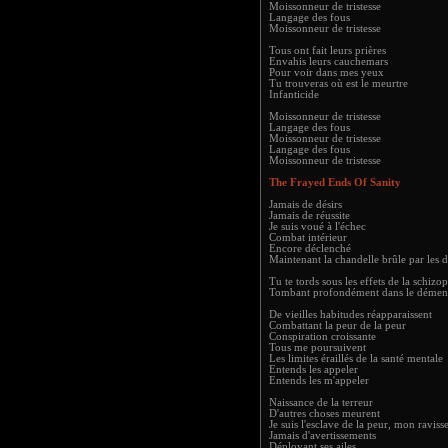
Moissonneur de tristesse
Langage des fous
Moissonneur de tristesse
Tous ont fait leurs prières
Envahis leurs cauchemars
Pour voir dans mes yeux
Tu trouveras où est le meurtre
Infanticide
Moissonneur de tristesse
Langage des fous
Moissonneur de tristesse
Langage des fous
Moissonneur de tristesse
The Frayed Ends Of Sanity
Jamais de désirs
Jamais de réussite
Je suis voué à l'échec
Combat intérieur
Encore déclenché
Maintenant la chandelle brûle par les 
Tu te tords sous les effets de la schizo
Tombant profondément dans le démen
De vieilles habitudes réapparaissent
Combattant la peur de la peur
Conspiration croissante
Tous me poursuivent
Les limites éraillés de la santé mentale
Entends les appeler
Entends les m'appeler
Naissance de la terreur
D'autres choses meurent
Je suis l'esclave de la peur, mon raviss
Jamais d'avertissements
Déployant ses ailes