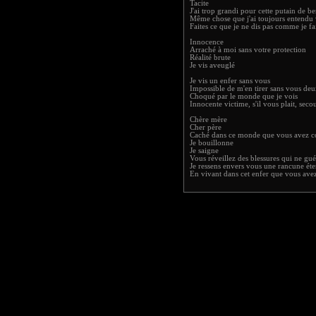
Tacite
J'ai trop grandi pour cette putain de b
Même chose que j'ai toujours entendu
Faites ce que je ne dis pas comme je fa
Innocence
Arraché à moi sans votre protection
Réalité brute
Je vis aveuglé
Je vis un enfer sans vous
Impossible de m'en tirer sans vous de
Choqué par le monde que je vois
Innocente victime, s'il vous plait, sec
Chère mère
Cher père
Caché dans ce monde que vous avez co
Je bouillonne
Je saigne
Vous réveillez des blessures qui ne gué
Je ressens envers vous une rancune éte
En vivant dans cet enfer que vous ave