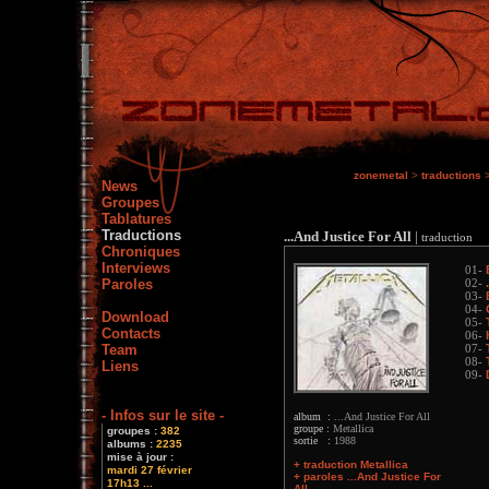
zonemetal
>
traductions
News
Groupes
Tablatures
Traductions
...And Justice For All
|
traduction
Chroniques
Interviews
01-
Paroles
02-
03-
04-
Download
05-
Contacts
06-
Team
07-
08-
Liens
09-
- Infos sur le site -
album :
...And Justice For All
groupe :
Metallica
groupes :
382
sortie :
1988
albums :
2235
mise à jour :
+ traduction Metallica
mardi 27 février
+ paroles ...And Justice For
17h13 ...
All