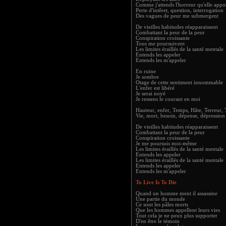
Comme j'attends l'horreur qu'elle appo
Perte d'intêret, question, interrogation
Des vagues de peur me submergent
De vieilles habitudes réapparaissent
Combattant la peur de la peur
Conspiration croissante
Tous me poursuivent
Les limites éraillés de la santé mentale
Entends les appeler
Entends les m'appeler
En ruine
Je sombre
Otage de cette sentiment innommable
L'enfer est libéré
Je serai noyé
Je ressens le courant en moi
Hauteur, enfer, Temps, Hâte, Terreur,
Vie, mort, besoin, dépense, dépression 
De vieilles habitudes réapparaissent
Combattant la peur de la peur
Conspiration croissante
Je me poursuis moi-même
Les limites éraillés de la santé mentale
Entends les appeler
Les limites éraillés de la santé mentale
Entends les appeler
Entends les m'appeler
To Live Is To Die
Quand un homme ment il assassine
Une partie du monde
Ce sont les pâles morts
Que les hommes appellent leurs vies
Tout cela je ne peux plus supporter
D'en être le témoin