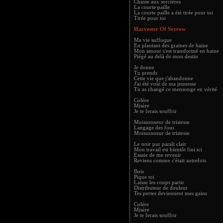
Chasse aux sorcières
La courte paille
La courte paille a été tirée pour toi
Tirée pour toi
Harvester Of Sorrow
Ma vie suffoque
En plantant des graines de haine
Mon amour s'est transformé en haine
Piégé au delà de mon destin
Je donne
Tu prends
Cette vie que j'abandonne
J'ai été volé de ma jeunesse
Tu as changé ce mensonge en vérité
Colère
Misère
Je te ferais souffrir
Moissonneur de tristesse
Langage des fous
Moissonneur de tristesse
Le noir pur paraît clair
Mon travail est bientôt fini ici
Essaie de me revenir
Reviens comme c'était autrefois
Bois
Pique toi
Laisse les coups partir
Distributeur de douleur
Tes pertes deviennent mes gains
Colère
Misère
Je te ferais souffrir