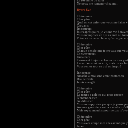
Le royaume du salut
Ne peux me ramener chez moi
Dyers Eve
Chère mère
Cher père
Quel est cet enfer que vous me faites v
Croyants
Imposteurs
Jours après jours, je vis ma vie à trave
Vous m'imposez ce qui est mal ou bien
Préservé de cette chose qu'on appelle l
Chère mère
Cher père
Chaque pensée que je croyais que vou
Conservateurs
Dictateurs
Censurant toujours chacun de mes gest
Les enfants ont les voit, mais on ne les
Vous reniez tout ce qui est inspiré
Innocence
Arraché à moi sans votre protection
Réalité brute
Je vis aveuglé
Chère mère
Cher père
Le temps a gelé ce qui reste encore
N'entendez rien
Ne dites rien
Vous ne supportez pas que je pense p
Aucune garantie, c'est la vie telle qu'ell
Mais soyez maudits pour ne pas m'av
Chère mère
Cher père
Vous avez coupé mes ailes avant que j
Intact