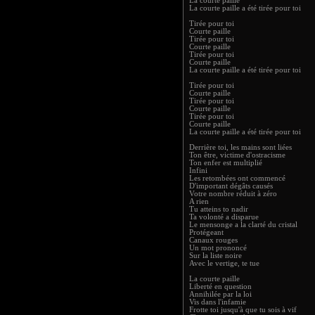
La courte paille
La courte paille a été tirée pour toi
Tirée pour toi
Courte paille
Tirée pour toi
Courte paille
Tirée pour toi
Courte paille
La courte paille a été tirée pour toi
Tirée pour toi
Courte paille
Tirée pour toi
Courte paille
Tirée pour toi
Courte paille
La courte paille a été tirée pour toi
Derrière toi, les mains sont liées
Ton être, victime d'ostracisme
Ton enfer est multiplié
Infini
Les retombées ont commencé
D'important dégâts causés
Votre nombre réduit à zéro
A rien
Tu atteins to nadir
Ta volonté a disparue
Le mensonge a la clarté du cristal
Protégeant
Canaux rouges
Un mot prononcé
Sur la liste noire
Avec le vertige, te tue
La courte paille
Liberté en question
Annihilée par la loi
Vis dans l'infamie
Frotte toi jusqu'à que tu sois à vif