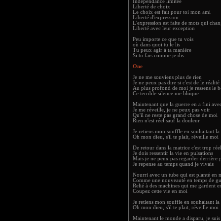
Indépendance limitée
Liberté de choix
Le choix est fait pour toi mon ami
Liberté d'expression
L'expression est faite de mots qui cha
Liberté avec leur exception
Peu importe ce que tu vois
où dans quoi tu le lis
Tu peux agir à ta manière
Si tu fais comme je dis
One
Je ne me souviens plus de rien
Je ne peux pas dire si c'est de le réalit
Au plus profond de moi je ressens le b
Ce terrible silence me bloque
Maintenant que la guerre en a fini ave
Je me réveille, je ne peux pas voir
Qu'il ne reste pas grand chose de moi
Rien n'est réel sauf la douleur
Je retiens mon souffle en souhaitant la
Oh mon dieu, s'il te plait, réveille moi
De retour dans la matrice c'est trop rée
Je dois ressentir la vie en pulsations
Mais je ne peux pas regarder derrière 
Je repense au temps quand je vivais
Nourri avec un tube qui est planté en 
Comme une nouveauté en temps de gu
Relié à des machines qui me gardent e
Coupez cette vie en moi
Je retiens mon souffle en souhaitant la
Oh mon dieu, s'il te plait, réveille moi
Maintenant le monde a disparu, je suis