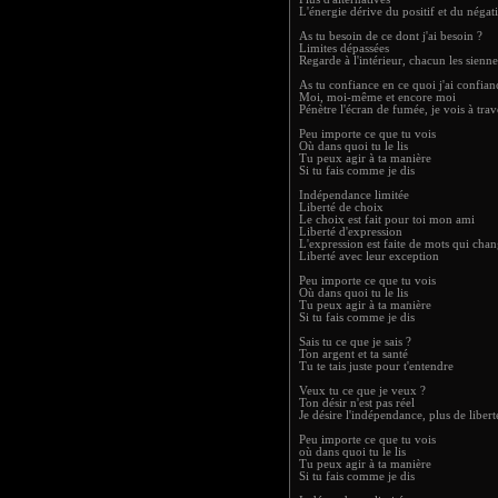
L'énergie dérive du positif et du négatif
As tu besoin de ce dont j'ai besoin ?
Limites dépassées
Regarde à l'intérieur, chacun les sienne
As tu confiance en ce quoi j'ai confian
Moi, moi-même et encore moi
Pénètre l'écran de fumée, je vois à tra
Peu importe ce que tu vois
Où dans quoi tu le lis
Tu peux agir à ta manière
Si tu fais comme je dis
Indépendance limitée
Liberté de choix
Le choix est fait pour toi mon ami
Liberté d'expression
L'expression est faite de mots qui cha
Liberté avec leur exception
Peu importe ce que tu vois
Où dans quoi tu le lis
Tu peux agir à ta manière
Si tu fais comme je dis
Sais tu ce que je sais ?
Ton argent et ta santé
Tu te tais juste pour t'entendre
Veux tu ce que je veux ?
Ton désir n'est pas réel
Je désire l'indépendance, plus de libert
Peu importe ce que tu vois
où dans quoi tu le lis
Tu peux agir à ta manière
Si tu fais comme je dis