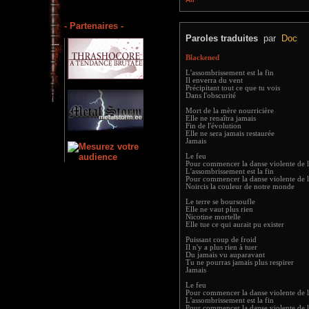
- Partenaires -
Paroles traduites
par
Doc
Blackened
L'assombrissement est la fin
Il enverra du vent
Précipitant tout ce que tu vois
Dans l'obscurité
Mort de la mère nourricière
Elle ne renaîtra jamais
Fin de l'évolution
Elle ne sera jamais restaurée
Jamais
Le feu
Pour commencer la danse violente de 
L'assombrissement est la fin
Pour commencer la danse violente de 
Noircis la couleur de notre monde
Le terre se boursoufle
Elle ne vaut plus rien
Nicotine mortelle
Elle tue ce qui aurait pu exister
Puissant coup de froid
Il n'y a plus rien à tuer
Du jamais vu auparavant
Tu ne pourras jamais plus respirer
Jamais
Le feu
Pour commencer la danse violente de 
L'assombrissement est la fin
Pour commencer la danse violente de 