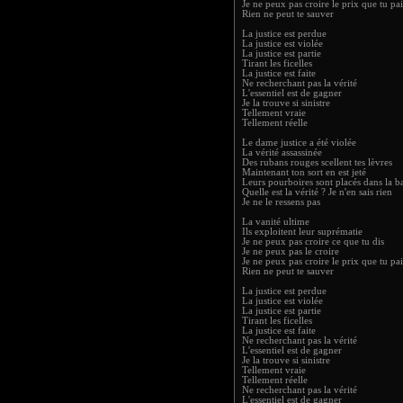
Je ne peux pas croire le prix que tu pa
Rien ne peut te sauver
La justice est perdue
La justice est violée
La justice est partie
Tirant les ficelles
La justice est faite
Ne recherchant pas la vérité
L'essentiel est de gagner
Je la trouve si sinistre
Tellement vraie
Tellement réelle
Le dame justice a été violée
La vérité assassinée
Des rubans rouges scellent tes lèvres
Maintenant ton sort en est jeté
Leurs pourboires sont placés dans la b
Quelle est la vérité ? Je n'en sais rien
Je ne le ressens pas
La vanité ultime
Ils exploitent leur suprématie
Je ne peux pas croire ce que tu dis
Je ne peux pas le croire
Je ne peux pas croire le prix que tu pa
Rien ne peut te sauver
La justice est perdue
La justice est violée
La justice est partie
Tirant les ficelles
La justice est faite
Ne recherchant pas la vérité
L'essentiel est de gagner
Je la trouve si sinistre
Tellement vraie
Tellement réelle
Ne recherchant pas la vérité
L'essentiel est de gagner