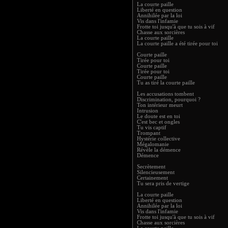
La courte paille
Liberté en question
Annihilée par la loi
Vis dans l'infamie
Frotte toi jusqu'à que tu sois à vif
Chasse aux sorcières
La courte paille
La courte paille a été tirée pour toi
Courte paille
Tirée pour toi
Courte paille
Tirée pour toi
Courte paille
Tu as tiré la courte paille
Les accusations tombent
Discrimination, pourquoi ?
Ton intérieur meurt
Intrusion
Le doute est en toi
C'est bec et ongles
Tu vis captif
Trompant
Hystérie collective
Mégalomanie
Révèle la démence
Démence
Secrètement
Silencieusement
Certainement
Tu sera pris de vertige
La courte paille
Liberté en question
Annihilée par la loi
Vis dans l'infamie
Frotte toi jusqu'à que tu sois à vif
Chasse aux sorcières