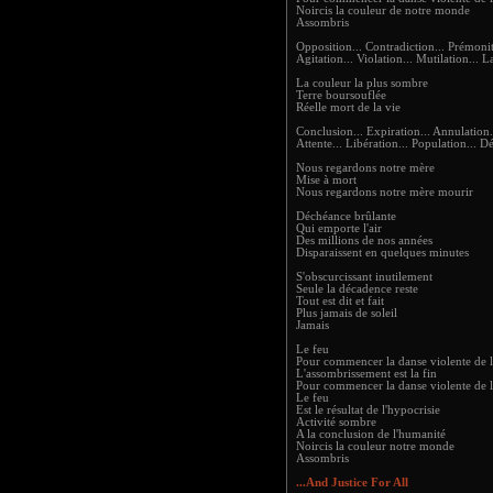
Noircis la couleur de notre monde
Assombris
Opposition... Contradiction... Prémoni
Agitation... Violation... Mutilation... 
La couleur la plus sombre
Terre boursouflée
Réelle mort de la vie
Conclusion... Expiration... Annulation
Attente... Libération... Population... 
Nous regardons notre mère
Mise à mort
Nous regardons notre mère mourir
Déchéance brûlante
Qui emporte l'air
Des millions de nos années
Disparaissent en quelques minutes
S'obscurcissant inutilement
Seule la décadence reste
Tout est dit et fait
Plus jamais de soleil
Jamais
Le feu
Pour commencer la danse violente de 
L'assombrissement est la fin
Pour commencer la danse violente de 
Le feu
Est le résultat de l'hypocrisie
Activité sombre
A la conclusion de l'humanité
Noircis la couleur notre monde
Assombris
...And Justice For All