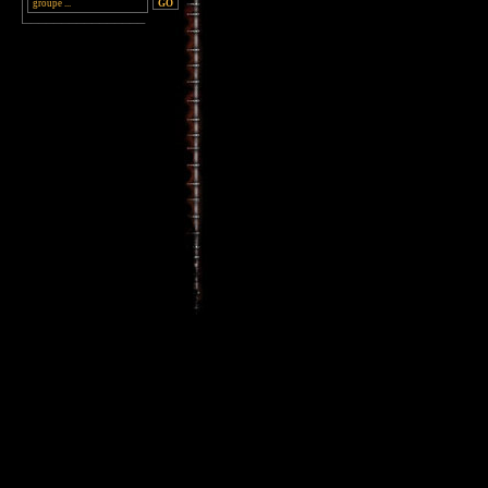
________________