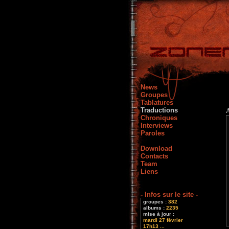
News
Groupes
Tablatures
Traductions
Chroniques
Interviews
Paroles
Download
Contacts
Team
Liens
- Infos sur le site -
groupes :
382
albums :
2235
mise à jour :
mardi 27 février
17h13 ...