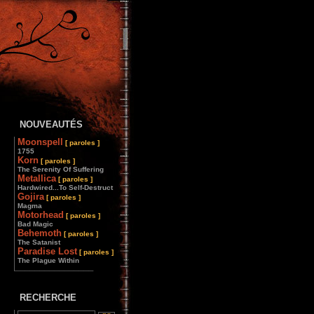
NOUVEAUTÉS
Moonspell
[ paroles ]
1755
Korn
[ paroles ]
The Serenity Of Suffering
Metallica
[ paroles ]
Hardwired...To Self-Destruct
Gojira
[ paroles ]
Magma
Motorhead
[ paroles ]
Bad Magic
Behemoth
[ paroles ]
The Satanist
Paradise Lost
[ paroles ]
The Plague Within
________________
RECHERCHE