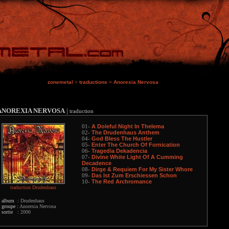
zonemetal
>
traductions
>
Anorexia Nervosa
ANOREXIA NERVOSA
|
traduction
A Doleful Night In Thelema
01-
The Drudenhaus Anthem
02-
God Bless The Hustler
04-
Enter The Church Of Fornication
05-
Tragedia Dekadencia
06-
Divine White Light Of A Cumming
07-
Decadence
Dirge & Requiem For My Sister Whore
08-
Das Ist Zum Erschiessen Schon
09-
The Red Archromance
10-
traduction Drudenhaus
album :
Drudenhaus
groupe :
Anorexia Nervosa
sortie :
2000