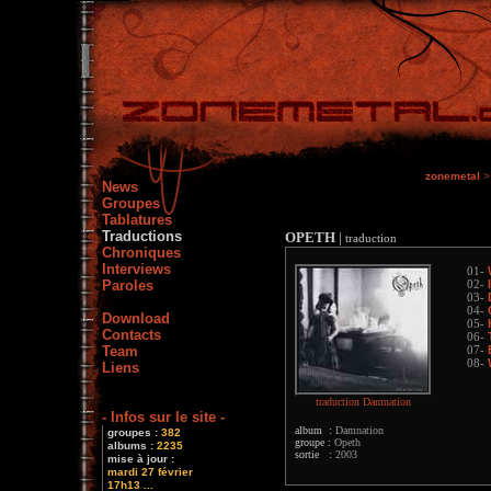
zonemetal
>
News
Groupes
Tablatures
Traductions
OPETH
|
traduction
Chroniques
Interviews
01-
Paroles
02-
03-
04-
Download
05-
Contacts
06-
Team
07-
08-
Liens
traduction Damnation
- Infos sur le site -
album :
Damnation
groupes :
382
groupe :
Opeth
albums :
2235
sortie :
2003
mise à jour :
mardi 27 février
17h13 ...