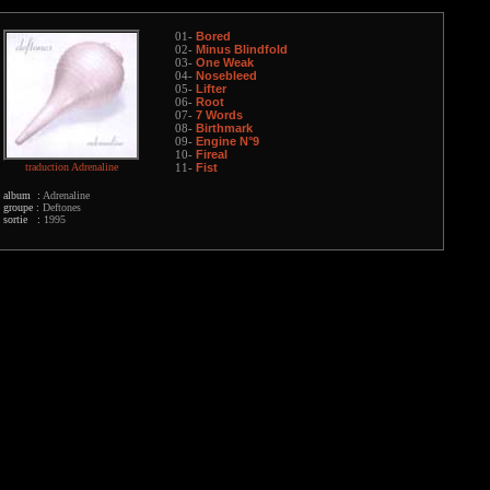
Bored
01-
Minus Blindfold
02-
One Weak
03-
Nosebleed
04-
Lifter
05-
Root
06-
7 Words
07-
Birthmark
08-
Engine N°9
09-
Fireal
10-
traduction Adrenaline
Fist
11-
album :
Adrenaline
groupe :
Deftones
sortie :
1995