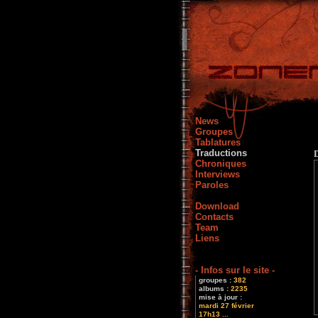
News
Groupes
Tablatures
Traductions
Chroniques
Interviews
Paroles
Download
Contacts
Team
Liens
- Infos sur le site -
groupes :
382
albums :
2235
mise à jour :
mardi 27 février
17h13 ...