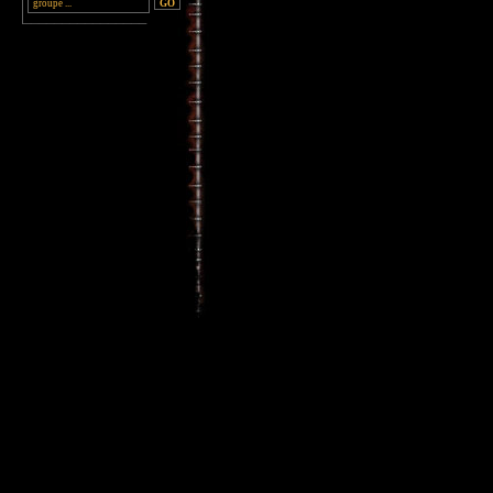
________________