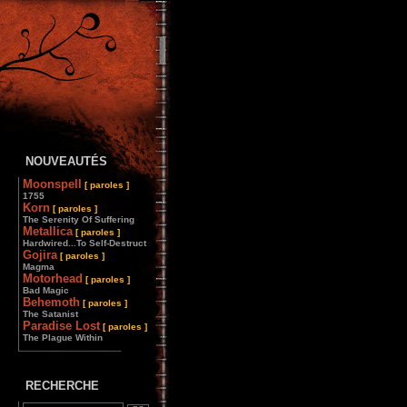
NOUVEAUTÉS
Moonspell
[ paroles ]
1755
Korn
[ paroles ]
The Serenity Of Suffering
Metallica
[ paroles ]
Hardwired...To Self-Destruct
Gojira
[ paroles ]
Magma
Motorhead
[ paroles ]
Bad Magic
Behemoth
[ paroles ]
The Satanist
Paradise Lost
[ paroles ]
The Plague Within
________________
RECHERCHE