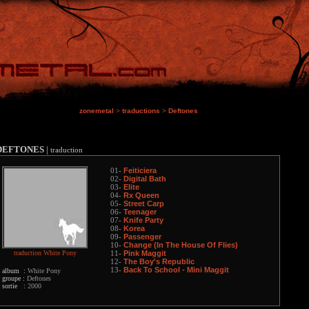
zonemetal
>
traductions
>
Deftones
DEFTONES
|
traduction
Feiticiera
01-
Digital Bath
02-
Elite
03-
Rx Queen
04-
Street Carp
05-
Teenager
06-
Knife Party
07-
Korea
08-
Passenger
09-
Change (In The House Of Flies)
10-
traduction White Pony
Pink Maggit
11-
The Boy's Republic
12-
Back To School - Mini Maggit
13-
album :
White Pony
groupe :
Deftones
sortie :
2000