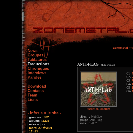
zonemetal
>
t
News
Groupes
Tablatures
Traductions
ANTI-FLAG
|
traduction
Chroniques
Interviews
01-
Paroles
02-
03-
04-
Download
05-
Contacts
06-
Team
Liens
traduction Mobilize
- Infos sur le site -
album :
Mobilize
groupes :
382
groupe :
Anti-Flag
albums :
2235
sortie :
2002
mise à jour :
mardi 27 février
17h13 ...