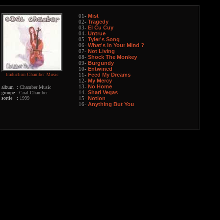
Mist
01-
Tragedy
02-
El Cu Cuy
03-
Untrue
04-
Tyler's Song
05-
What's In Your Mind ?
06-
Not Living
07-
Shock The Monkey
08-
Burgundy
09-
Entwined
10-
traduction Chamber Music
Feed My Dreams
11-
My Mercy
12-
No Home
13-
album :
Chamber Music
Shari Vegas
groupe :
Coal Chamber
14-
sortie :
1999
Notion
15-
Anything But You
16-