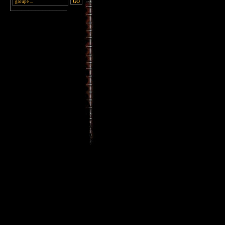
________________