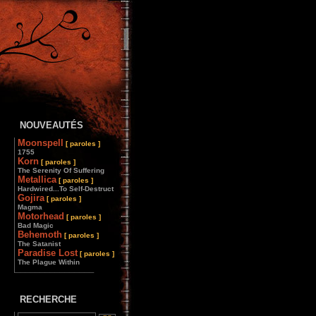
NOUVEAUTÉS
Moonspell
[ paroles ]
1755
Korn
[ paroles ]
The Serenity Of Suffering
Metallica
[ paroles ]
Hardwired...To Self-Destruct
Gojira
[ paroles ]
Magma
Motorhead
[ paroles ]
Bad Magic
Behemoth
[ paroles ]
The Satanist
Paradise Lost
[ paroles ]
The Plague Within
________________
RECHERCHE