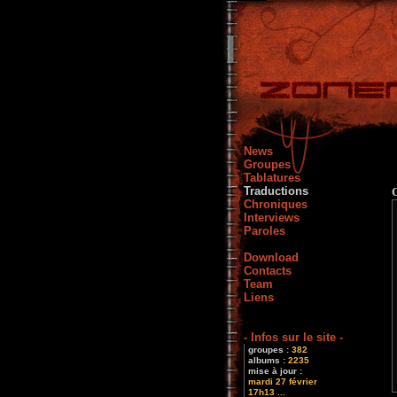
News
Groupes
Tablatures
Traductions
Chroniques
Interviews
Paroles
Download
Contacts
Team
Liens
- Infos sur le site -
groupes :
382
albums :
2235
mise à jour :
mardi 27 février
17h13 ...