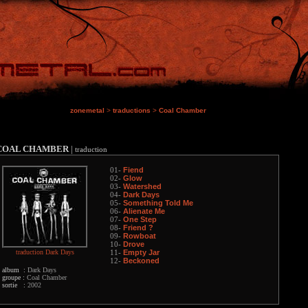
zonemetal
>
traductions
>
Coal Chamber
COAL CHAMBER
|
traduction
Fiend
01-
Glow
02-
Watershed
03-
Dark Days
04-
Something Told Me
05-
Alienate Me
06-
One Step
07-
Friend ?
08-
Rowboat
09-
Drove
10-
traduction Dark Days
Empty Jar
11-
Beckoned
12-
album :
Dark Days
groupe :
Coal Chamber
sortie :
2002