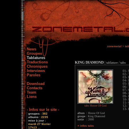
zonemetal
>
ta
News
Groupes
Tablatures
Traductions
KING DIAMOND
|
tablature / tabs
Chroniques
Interviews
01- 
02- 
Paroles
03- 
04- 
Download
05- 
06- 
Contacts
07-
Team
08- 
Liens
09- 
10- 
11- 
tabs House Of God
12- 
- Infos sur le site -
13- 
album :
House Of God
groupes :
382
groupe :
King Diamond
albums :
2235
sortie :
2000
mise à jour :
mardi 27 février
+ infos tabs
17h13 ...