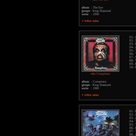
album :
The Eye
groupe :
King Diamond
sortie :
1990
+ infos tabs
01- 
02- 
03- 
04- 
05- 
06- 
07- 
08- 
09- 
10- 
tabs Conspiracy
album :
Conspiracy
groupe :
King Diamond
sortie :
1989
+ infos tabs
01- 
02- 
03- 
04- 
05- 
06-
07- 
08- 