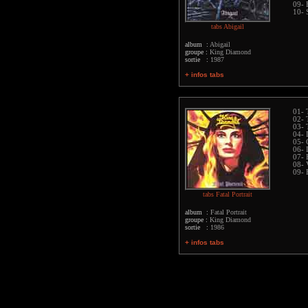
09- 
10- 
tabs Abigail
album :
Abigail
groupe :
King Diamond
sortie :
1987
+ infos tabs
01- 
02- 
03- 
04- 
05- 
06- 
07- 
08- 
09- 
tabs Fatal Portrait
album :
Fatal Portrait
groupe :
King Diamond
sortie :
1986
+ infos tabs