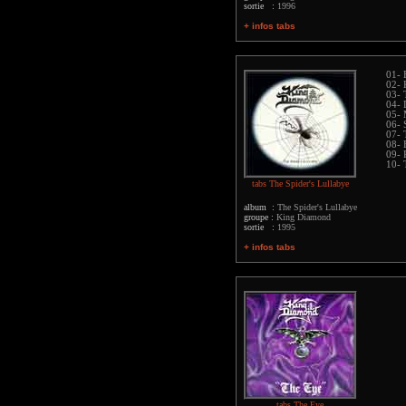
sortie :
1996
+ infos tabs
01- 
02- 
03- 
04- 
05- 
06- 
07- 
08- 
09-
10- 
tabs The Spider's Lullabye
album :
The Spider's Lullabye
groupe :
King Diamond
sortie :
1995
+ infos tabs
tabs The Eye