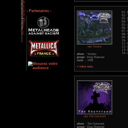
- Partenaires -
01- 
02- 
03- 
04-
05- 
06- 
07-
08- 
09- 
10- 
11- 
tabs Voodoo
12- 
13- 
14- 
album :
Voodoo
groupe :
King Diamond
sortie :
1998
+ infos tabs
tabs The Graveyard
album :
The Graveyard
groupe :
King Diamond