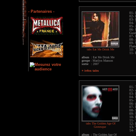
- Partenaires -
01- 
02- 
03- 
04- 
05- 
06- 
Guid
07- 
08- 
09- 
Flatt
tabs Eat Me Drink Me
10- 
11- 
album :
Eat Me Drink Me
groupe :
Marilyn Manson
sortie :
2007
+ infos tabs
01- 
02-
03- 
04- 
05- 
06- (
07-
08- 
09- 
10- 
11- 
tabs The Golden Age Of
12- 
Grotesque
13- 
14- 
album :
The Golden Age Of