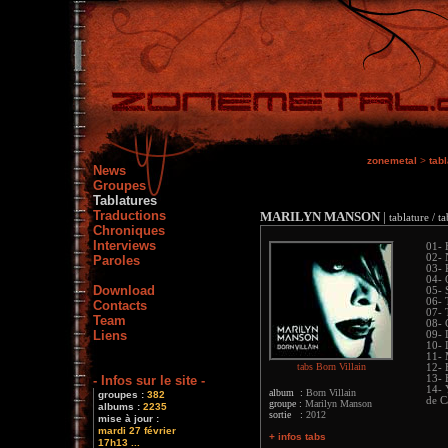
zonemetal
>
tab
News
Groupes
Tablatures
Traductions
MARILYN MANSON
|
tablature / ta
Chroniques
Interviews
01- 
02- 
Paroles
03- 
04- 
Download
05- 
06- 
Contacts
07- 
Team
08- 
Liens
09- 
10-
11- 
tabs Born Villain
12- 
- Infos sur le site -
13- 
14- 
album :
Born Villain
groupes :
382
de C
groupe :
Marilyn Manson
albums :
2235
sortie :
2012
mise à jour :
mardi 27 février
+ infos tabs
17h13 ...