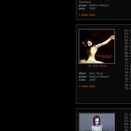
Grotesque
groupe :
Marilyn Manson
sortie :
2003
+ infos tabs
01- 
02- 
03- 
04- 
05- 
06- 
07- 
08- 
09- 
10- 
11- 
tabs Holy Wood
12-
13- 
14- 
album :
Holy Wood
15- 
groupe :
Marilyn Manson
16- 
sortie :
2000
17- 
18- 
+ infos tabs
19- 
01- 
02-
03- 
04- 
05- 
06- 