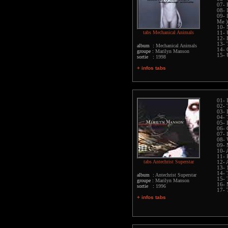
07- 
08- 
09- 
Me )
10- 
tabs Mechanical Animals
11- 
12- 
13- 
album :
Mechanical Animals
14- 
groupe :
Marilyn Manson
15- 
sortie :
1998
+ infos tabs
01- 
02- 
03- 
04- 
05- 
06- 
07-
08-
09- 
10- 
11- 
tabs Antechrist Superstar
12- 
13- 
14- 
album :
Antechrist Superstar
15- 
groupe :
Marilyn Manson
16- 
sortie :
1996
17- 
+ infos tabs