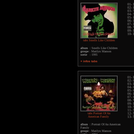
01- 
02- 
03- 
04- 
05- 
06- 
07- 
08- 
09- 
10- 
tabs Smells Like Children
album :
Smells Like Children
groupe :
Marilyn Manson
sortie :
1995
+ infos tabs
01- 
02-
03-
04- 
05- 
06- 
07- 
08- 
09-
10- 
11- 
tabs Portrait Of An
12-
American Family
13- 
album :
Portrait Of An American
Family
groupe :
Marilyn Manson