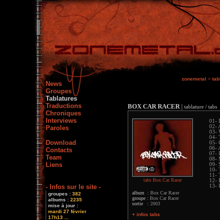
zonemetal
>
tab
News
Groupes
Tablatures
Traductions
BOX CAR RACER
|
tablature / tabs
Chroniques
Interviews
01- 
02- 
Paroles
03- 
04- 
Download
05- 
06- 
Contacts
07- 
Team
08- 
Liens
09- 
10- 
11- 
tabs Box Car Racer
12- 
- Infos sur le site -
13- 
album :
Box Car Racer
groupes :
382
groupe :
Box Car Racer
albums :
2235
sortie :
2003
mise à jour :
mardi 27 février
+ infos tabs
17h13 ...