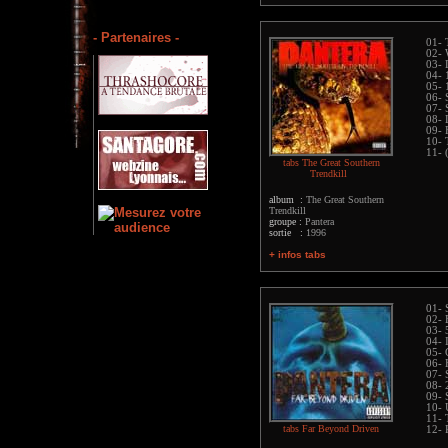
- Partenaires -
01- 
02- 
03- 
04- 
05- 
06- 
07- 
08- 
09- 
10- 
11- 
tabs The Great Southern
Trendkill
album :
The Great Southern
Trendkill
groupe :
Pantera
sortie :
1996
+ infos tabs
01- 
02- 
03- 
04- 
05- 
06- 
07- 
08- 
09- 
10- 
11- 
tabs Far Beyond Driven
12- 