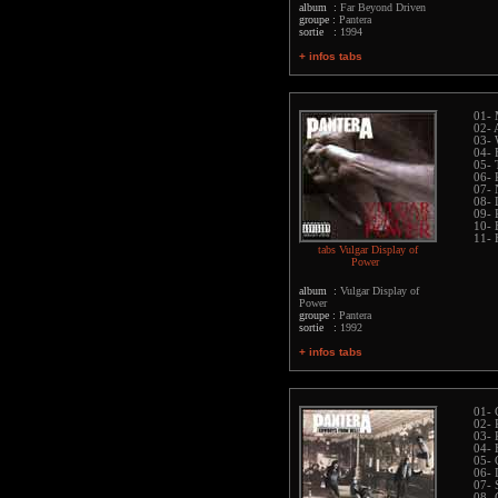
album :
Far Beyond Driven
groupe :
Pantera
sortie :
1994
+ infos tabs
01- 
02- 
03- 
04- 
05- 
06- 
07- 
08- 
09- 
10- 
11- 
tabs Vulgar Display of
Power
album :
Vulgar Display of
Power
groupe :
Pantera
sortie :
1992
+ infos tabs
01- 
02- 
03- 
04- 
05- 
06- 
07- 
08- 