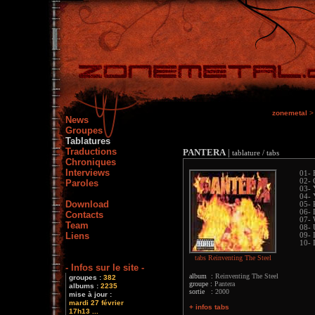
zonemetal
>
News
Groupes
Tablatures
Traductions
PANTERA
|
tablature / tabs
Chroniques
Interviews
01- 
02- 
Paroles
03- 
04- 
Download
05- 
06- 
Contacts
07- 
Team
08- 
Liens
09- 
10- 
tabs Reinventing The Steel
- Infos sur le site -
album :
Reinventing The Steel
groupes :
382
groupe :
Pantera
albums :
2235
sortie :
2000
mise à jour :
mardi 27 février
+ infos tabs
17h13 ...