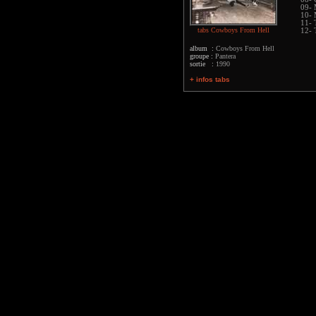
09- 
10- 
11- 
tabs Cowboys From Hell
12- 
album :
Cowboys From Hell
groupe :
Pantera
sortie :
1990
+ infos tabs