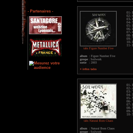
- Partenaires -
01- 
02- 
03- 
04- 
05- 
06- 
07- 
08- 
09-
10- 
11- 
tabs Figure Number Five
album :
Figure Number Five
groupe :
Soilwork
sortie :
2003
+ infos tabs
01- 
02- 
03- 
04- 
05- 
06- 
07- 
08- 
09- 
10- 
tabs Natural Born Chaos
album :
Natural Born Chaos
groupe :
Soilwork