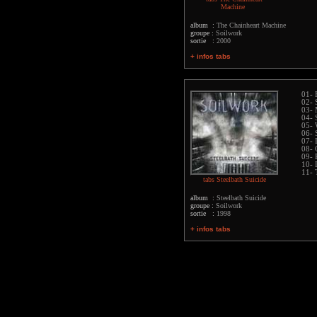
Machine
album :
The Chainheart Machine
groupe :
Soilwork
sortie :
2000
+ infos tabs
01- 
02- 
03-
04- 
05- 
06- 
07- 
08- 
09- 
10- 
11- 
tabs Steelbath Suicide
album :
Steelbath Suicide
groupe :
Soilwork
sortie :
1998
+ infos tabs