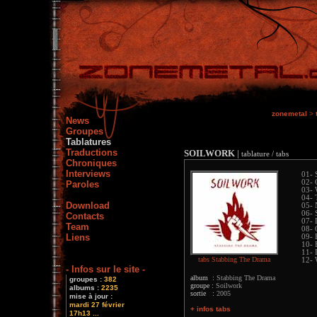
zonemetal
>
News
Groupes
Tablatures
Traductions
SOILWORK
|
tablature / tabs
Chroniques
Interviews
01- 
02- 
Paroles
03- 
04- 
Download
05- 
06- 
Contacts
07- 
Team
08- 
Liens
09- 
10- 
11- 
tabs Stabbing The Drama
12- 
- Infos sur le site -
album :
Stabbing The Drama
groupes :
382
groupe :
Soilwork
albums :
2235
sortie :
2005
mise à jour :
mardi 27 février
+ infos tabs
17h13 ...