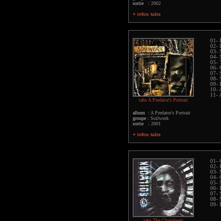
sortie :
2002
+ infos tabs
01- 
02- 
03- 
04- 
05- 
06- 
07- 
08- 
09- 
10- A
11- 
tabs A Predator's Portrait
album :
A Predator's Portrait
groupe :
Soilwork
sortie :
2001
+ infos tabs
01- 
02- 
03- 
04- 
05- 
06- 
07- 
08- 
09-
tabs The Chainheart