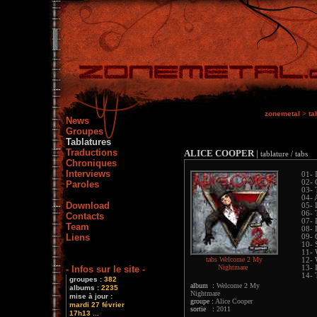
zonemetal
>
ta
News
Groupes
Tablatures
Traductions
ALICE COOPER
|
tablature / tabs
Chroniques
Interviews
01- 
02- 
Paroles
03- 
04- 
Download
05- 
06- 
Contacts
07- 
Team
08- 
Liens
09- 
10-
11-
tabs Welcome 2 My
12- 
Nightmare
- Infos sur le site -
13- 
14- 
groupes :
382
album :
Welcome 2 My
albums :
2235
Nightmare
mise à jour :
groupe :
Alice Cooper
mardi 27 février
sortie :
2011
17h13 ...