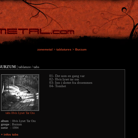
zonemetal
>
tablatures
>
Burzum
BURZUM
|
tablature / tabs
01- Det som en gang var
02- Hvis lyset tar oss
03- Inn i slottet fra droemmen
04- Tomhet
tabs Hvis Lyset Tar Oss
album :
Hvis Lyset Tar Oss
groupe :
Burzum
sortie :
1994
+ infos tabs