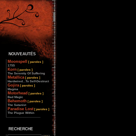
NOUVEAUTÉS
Moonspell
[ paroles ]
1755
Korn
[ paroles ]
The Serenity Of Suffering
Metallica
[ paroles ]
Hardwired...To Self-Destruct
Gojira
[ paroles ]
Magma
Motorhead
[ paroles ]
Bad Magic
Behemoth
[ paroles ]
The Satanist
Paradise Lost
[ paroles ]
The Plague Within
________________
RECHERCHE