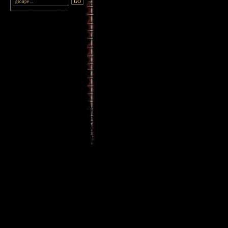
________________