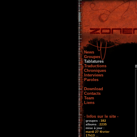
News
Groupes
Tablatures
Traductions
Chroniques
Interviews
Paroles
Download
Contacts
Team
Liens
- Infos sur le site -
groupes :
382
albums :
2235
mise à jour :
mardi 27 février
17h13 ...