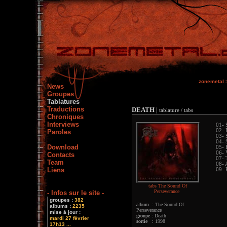
zonemetal
News
Groupes
Tablatures
Traductions
DEATH
|
tablature / tabs
Chroniques
Interviews
01- 
02- 
Paroles
03- 
04- 
Download
05- 
06- 
Contacts
07- 
Team
08- 
Liens
09- 
tabs The Sound Of
Perseverance
- Infos sur le site -
groupes :
382
album :
The Sound Of
albums :
2235
Perseverance
mise à jour :
groupe :
Death
mardi 27 février
sortie :
1998
17h13 ...