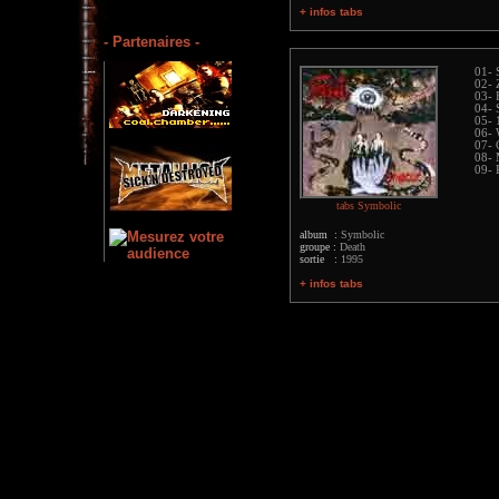
+ infos tabs
- Partenaires -
01- 
02- 
03- 
04- 
05- 
06- 
07- 
08- 
09- 
tabs Symbolic
album :
Symbolic
groupe :
Death
sortie :
1995
+ infos tabs