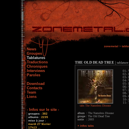
zonemetal
>
tabla
News
Groupes
Tablatures
Traductions
THE OLD DEAD TREE
|
tablature 
Chroniques
Interviews
01- 
02- 
Paroles
03- 
04- 
Download
05- 
06- 
Contacts
07- 
Team
08- 
Liens
09- 
10- A
11- 
tabs The Nameless Disease
- Infos sur le site -
album :
The Nameless Disease
groupes :
382
groupe :
The Old Dead Tree
albums :
2235
sortie :
2003
mise à jour :
mardi 27 février
+ infos tabs
17h13 ...