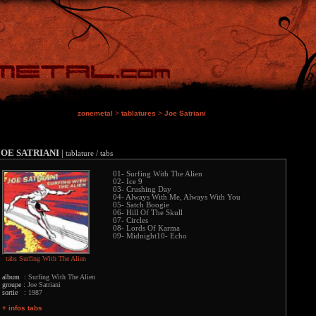
zonemetal
>
tablatures
>
Joe Satriani
JOE SATRIANI
|
tablature / tabs
01- Surfing With The Alien
02- Ice 9
03- Crushing Day
04- Always With Me, Always With You
05- Satch Boogie
06- Hill Of The Skull
07- Circles
08- Lords Of Karma
09- Midnight10- Echo
tabs Surfing With The Alien
album :
Surfing With The Alien
groupe :
Joe Satriani
sortie :
1987
+ infos tabs