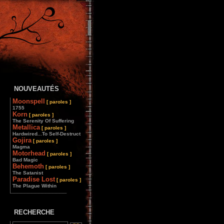
NOUVEAUTÉS
Moonspell
[ paroles ]
1755
Korn
[ paroles ]
The Serenity Of Suffering
Metallica
[ paroles ]
Hardwired...To Self-Destruct
Gojira
[ paroles ]
Magma
Motorhead
[ paroles ]
Bad Magic
Behemoth
[ paroles ]
The Satanist
Paradise Lost
[ paroles ]
The Plague Within
________________
RECHERCHE