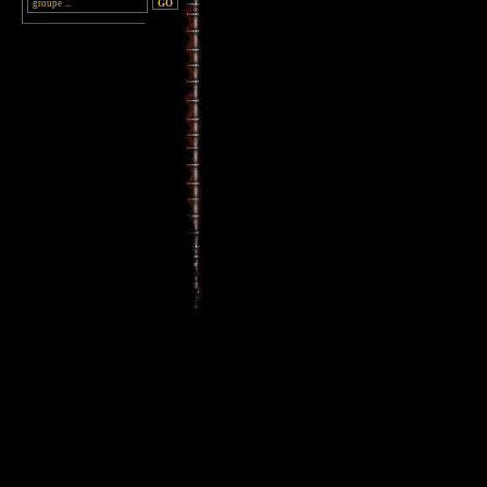
________________