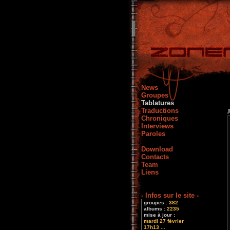
News
Groupes
Tablatures
Traductions
Chroniques
Interviews
Paroles
Download
Contacts
Team
Liens
- Infos sur le site -
groupes :
382
albums :
2235
mise à jour :
mardi 27 février
17h13 ...