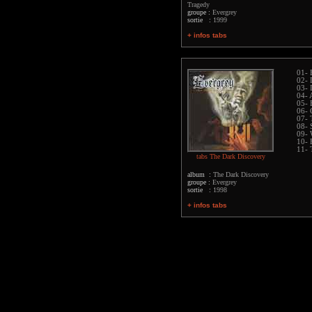
Tragedy
groupe :
Evergrey
sortie :
1999
+ infos tabs
01- 
02- 
03- 
04- 
05- 
06- 
07- 
08-
09- 
10- 
11- 
tabs The Dark Discovery
album :
The Dark Discovery
groupe :
Evergrey
sortie :
1998
+ infos tabs