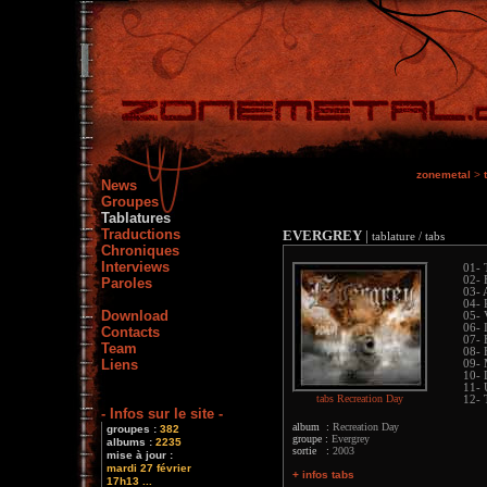
zonemetal
>
News
Groupes
Tablatures
Traductions
EVERGREY
|
tablature / tabs
Chroniques
Interviews
01- 
02- 
Paroles
03- 
04- 
Download
05- 
06- 
Contacts
07- 
Team
08- 
Liens
09- 
10- 
11- 
tabs Recreation Day
12- 
- Infos sur le site -
album :
Recreation Day
groupes :
382
groupe :
Evergrey
albums :
2235
sortie :
2003
mise à jour :
mardi 27 février
+ infos tabs
17h13 ...