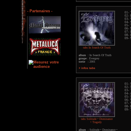
- Partenaires -
01- 
02- 
03- 
04- 
05- 
06- 
07- 
08- 
09- 
tabs In Search Of Truth
album :
In Search Of Truth
groupe :
Evergrey
sortie :
2001
+ infos tabs
01- 
02- 
03- 
04- 
05- 
06- 
07- 
08- 
09- 
tabs Solitude • Dominance
• Tragedy
album :
Solitude • Dominance •