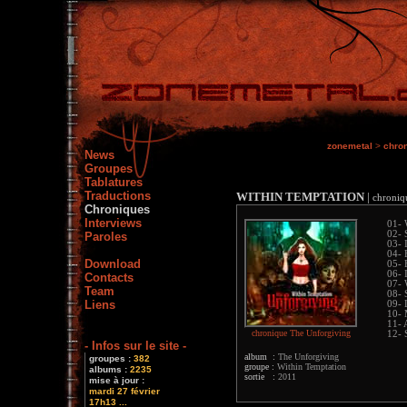
zonemetal
>
chro
News
Groupes
Tablatures
Traductions
WITHIN TEMPTATION
|
chroniq
Chroniques
Interviews
01-
02- 
Paroles
03- 
04- 
Download
05- 
06- 
Contacts
07- 
Team
08- 
Liens
09- 
10- 
11- 
chronique The Unforgiving
12- 
- Infos sur le site -
album :
The Unforgiving
groupes :
382
groupe :
Within Temptation
albums :
2235
sortie :
2011
mise à jour :
mardi 27 février
17h13 ...