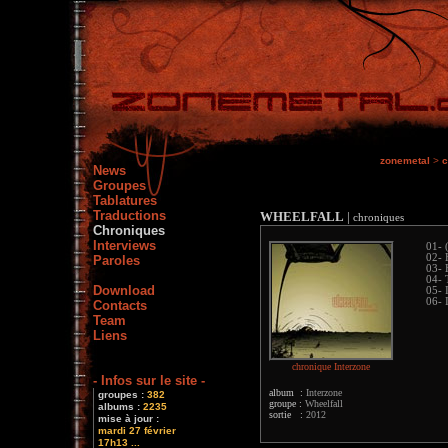
zonemetal
>
c
News
Groupes
Tablatures
Traductions
WHEELFALL
|
chroniques
Chroniques
Interviews
01- 
02- 
Paroles
03- 
04- 
Download
05- 
06- 
Contacts
Team
Liens
chronique Interzone
- Infos sur le site -
album :
Interzone
groupes :
382
groupe :
Wheelfall
albums :
2235
sortie :
2012
mise à jour :
mardi 27 février
17h13 ...