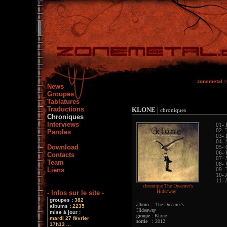
zonemetal
>
News
Groupes
Tablatures
Traductions
KLONE
|
chroniques
Chroniques
Interviews
01- 
02- 
Paroles
03- 
04- 
Download
05- 
06- 
Contacts
07- 
Team
08- 
Liens
09- 
10- 
11- 
chronique The Dreamer's
Hideaway
- Infos sur le site -
groupes :
382
album :
The Dreamer's
albums :
2235
Hideaway
mise à jour :
groupe :
Klone
mardi 27 février
sortie :
2012
17h13 ...