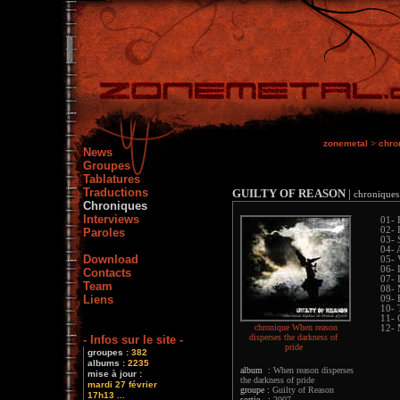
zonemetal
>
chro
News
Groupes
Tablatures
Traductions
GUILTY OF REASON
|
chroniques
Chroniques
Interviews
01- 
02- 
Paroles
03- 
04- 
Download
05- 
06- 
Contacts
07- 
Team
08- 
Liens
09- 
10- T
11- 
chronique When reason
12- 
disperses the darkness of
- Infos sur le site -
pride
groupes :
382
albums :
2235
album :
When reason disperses
mise à jour :
the darkness of pride
mardi 27 février
groupe :
Guilty of Reason
17h13 ...
sortie :
2007