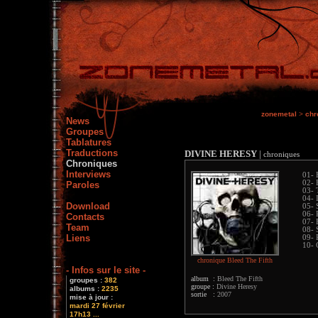
zonemetal
>
chr
News
Groupes
Tablatures
Traductions
DIVINE HERESY
|
chroniques
Chroniques
Interviews
01- 
02- 
Paroles
03- 
04- 
Download
05- 
06- 
Contacts
07- 
Team
08- 
Liens
09- 
10- 
chronique Bleed The Fifth
- Infos sur le site -
album :
Bleed The Fifth
groupes :
382
groupe :
Divine Heresy
albums :
2235
sortie :
2007
mise à jour :
mardi 27 février
17h13 ...