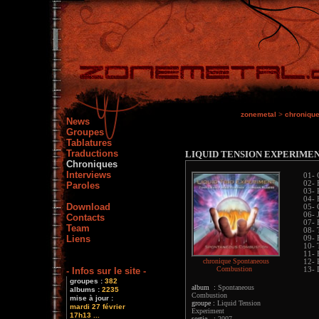
zonemetal
>
chroniqu
News
Groupes
Tablatures
Traductions
LIQUID TENSION EXPERIME
Chroniques
Interviews
01- 
02- 
Paroles
03- 
04- 
Download
05- 
06- 
Contacts
07- 
Team
08- 
Liens
09- 
10- 
11-
chronique Spontaneous
12- 
Combustion
- Infos sur le site -
13- 
groupes :
382
album :
Spontaneous
albums :
2235
Combustion
mise à jour :
groupe :
Liquid Tension
mardi 27 février
Experiment
17h13 ...
sortie :
2007