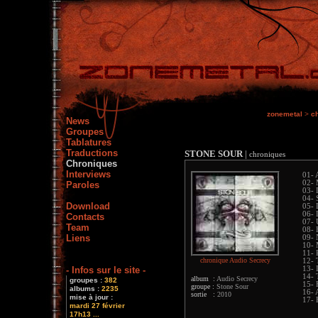
zonemetal
>
c
News
Groupes
Tablatures
Traductions
STONE SOUR
|
chroniques
Chroniques
Interviews
01- 
02- 
Paroles
03- 
04- 
Download
05- 
06- 
Contacts
07- 
Team
08- 
Liens
09- 
10- 
11- 
chronique Audio Secrecy
12- 
- Infos sur le site -
13- 
14- 
album :
Audio Secrecy
groupes :
382
15- 
groupe :
Stone Sour
albums :
2235
16- 
sortie :
2010
mise à jour :
17- 
mardi 27 février
17h13 ...