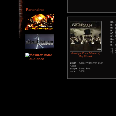
- Partenaires -
01- 
02- 
03- 
04- 
05- 
06- 
07- 
08- 
09- 
10- 
11- 
chronique Come What(ever)
12- 
May (Clean)
album :
Come What(ever) May
(Clean)
groupe :
Stone Sour
sortie :
2006