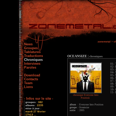
zonemetal
>
c
News
Groupes
Tablatures
Traductions
OCEANSIZE
|
chroniques
Chroniques
Interviews
01- 
02- 
Paroles
03- 
04- 
Download
05- 
06- 
Contacts
07-
Team
08- 
Liens
09-
10- 
11- 
chronique Everyone Into
Position
- Infos sur le site -
groupes :
382
album :
Everyone Into Position
albums :
2235
groupe :
Oceansize
mise à jour :
sortie :
2005
mardi 27 février
17h13 ...