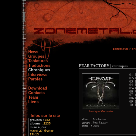
zonemetal
>
ch
News
Groupes
Tablatures
Traductions
FEAR FACTORY
|
chroniques
Chroniques
Interviews
01- 
02- 
Paroles
03- 
04- 
Download
05- 
06- 
Contacts
07- 
Team
08- 
Liens
09- 
10- 
chronique Mechanize
- Infos sur le site -
album :
Mechanize
groupes :
382
groupe :
Fear Factory
albums :
2235
sortie :
2010
mise à jour :
mardi 27 février
17h13 ...