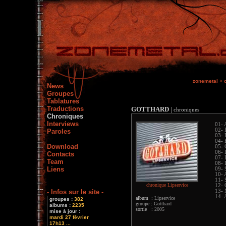
zonemetal
>
News
Groupes
Tablatures
Traductions
GOTTHARD
|
chroniques
Chroniques
Interviews
01- 
02-
Paroles
03- L
04- 
Download
05- 
06- 
Contacts
07- 
Team
08- 
Liens
09- 
10- 
11- 
chronique Lipservice
12- 
- Infos sur le site -
13- 
14-
album :
Lipservice
groupes :
382
groupe :
Gotthard
albums :
2235
sortie :
2005
mise à jour :
mardi 27 février
17h13 ...