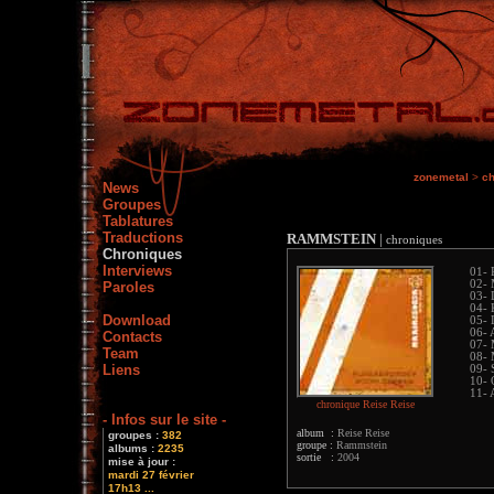
zonemetal
>
ch
News
Groupes
Tablatures
Traductions
RAMMSTEIN
|
chroniques
Chroniques
Interviews
01- 
02- 
Paroles
03- 
04- 
Download
05- 
06- 
Contacts
07-
Team
08- 
Liens
09- 
10- 
11-
chronique Reise Reise
- Infos sur le site -
album :
Reise Reise
groupes :
382
groupe :
Rammstein
albums :
2235
sortie :
2004
mise à jour :
mardi 27 février
17h13 ...