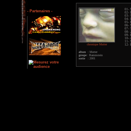
01- 
- Partenaires -
02- 
03- 
04- 
05- 
06- 
07- 
08- 
09- 
10- 
11- 
chronique Mutter
12- 
album :
Mutter
groupe :
Rammstein
sortie :
2001