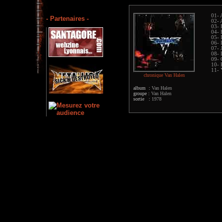
01- 
- Partenaires -
02- 
03- 
04- 
05- 
06- 
07- 
08- 
09- 
10- 
11- 
chronique Van Halen
album :
Van Halen
groupe :
Van Halen
sortie :
1978