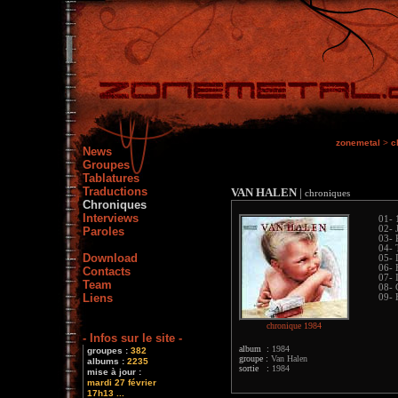
zonemetal
>
c
News
Groupes
Tablatures
Traductions
VAN HALEN
|
chroniques
Chroniques
Interviews
01- 
02- 
Paroles
03- 
04- 
Download
05- 
06- 
Contacts
07- I
Team
08- 
Liens
09- 
chronique 1984
- Infos sur le site -
album :
1984
groupes :
382
groupe :
Van Halen
albums :
2235
sortie :
1984
mise à jour :
mardi 27 février
17h13 ...