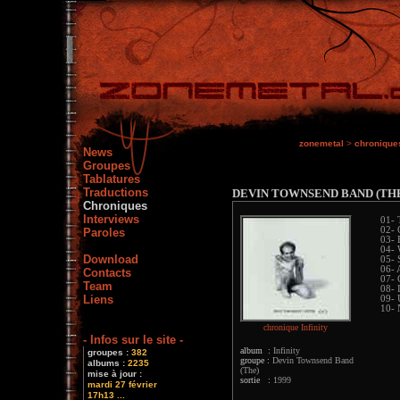
zonemetal
>
chronique
News
Groupes
Tablatures
Traductions
DEVIN TOWNSEND BAND (TH
Chroniques
Interviews
01- 
02- 
Paroles
03- 
04- 
Download
05- 
06- 
Contacts
07- 
Team
08- 
Liens
09- 
10- 
chronique Infinity
- Infos sur le site -
album :
Infinity
groupes :
382
groupe :
Devin Townsend Band
albums :
2235
(The)
mise à jour :
sortie :
1999
mardi 27 février
17h13 ...