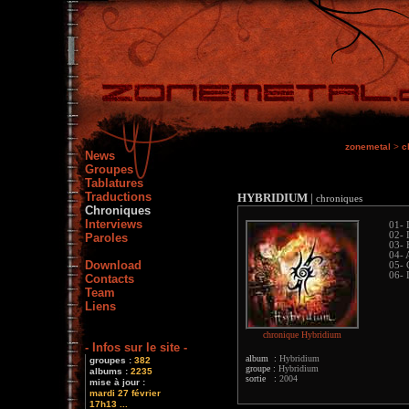
zonemetal
>
c
News
Groupes
Tablatures
Traductions
HYBRIDIUM
|
chroniques
Chroniques
Interviews
01- 
02- 
Paroles
03- 
04- 
Download
05- 
06- L
Contacts
Team
Liens
chronique Hybridium
- Infos sur le site -
album :
Hybridium
groupes :
382
groupe :
Hybridium
albums :
2235
sortie :
2004
mise à jour :
mardi 27 février
17h13 ...