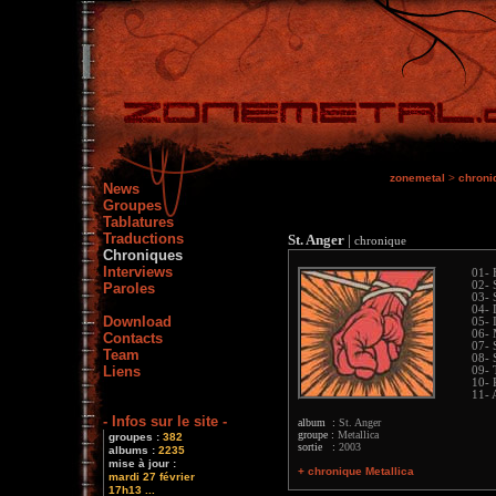
zonemetal
>
chroni
News
Groupes
Tablatures
Traductions
St. Anger
|
chronique
Chroniques
Interviews
01- 
02- 
Paroles
03- 
04- 
Download
05- 
06- 
Contacts
07- 
Team
08- 
Liens
09- 
10- 
11- 
- Infos sur le site -
album :
St. Anger
groupe :
Metallica
groupes :
382
sortie :
2003
albums :
2235
mise à jour :
+ chronique Metallica
mardi 27 février
17h13 ...