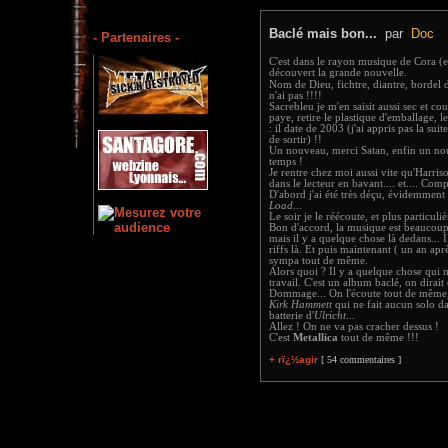
Baclé mais bon...
par
Doc
- Partenaires -
C'est dans le rayon musique de Cora (ent
découvert la grande nouvelle.
Nom de Dieu, fichtre, diantre, bordel
n'ai pas !!!!
Sacrebleu je m'en saisit aussi sec et co
paye, retire le plastique d'emballage, le
: il date de 2003 (j'ai appris pas la suite
de sortir) !!
Un nouveau, merci Satan, enfin un n
temps !
Je rentre chez moi aussi vite qu'Harris
dans le lecteur en bavant.... et.... Com
D'abord j'ai été très déçu, évidemment
Load
...
Le soir je le réécoute, et plus particuliè
Bon d'accord, la musique est beaucoup 
mais il y a quelque chose là dedans... 
riffs là. Et puis maintenant ( un an aprè
sympa tout de même.
Alors quoi ? Il y a quelque chose qui m
travail. C'est un album baclé, on dirait q
Dommage... On l'écoute tout de même, 
Kirk Hammett
qui ne fait aucun solo da
batterie d'
Ulricht
...
Allez ! On ne va pas cracher dessus !
C'est
Metallica
tout de même !!!
+ rï¿½agir
[ 54 commentaires ]