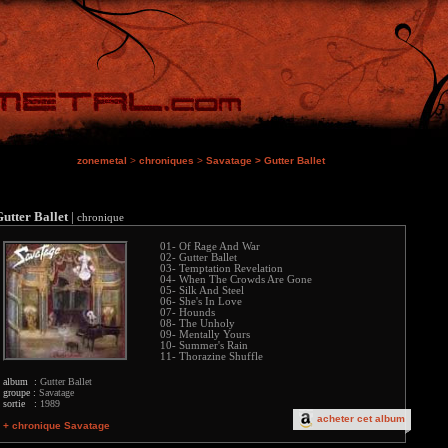
zonemetal
>
chroniques
>
Savatage
>
Gutter Ballet
utter Ballet
|
chronique
01- Of Rage And War
02- Gutter Ballet
03- Temptation Revelation
04- When The Crowds Are Gone
05- Silk And Steel
06- She's In Love
07- Hounds
08- The Unholy
09- Mentally Yours
10- Summer's Rain
11- Thorazine Shuffle
album :
Gutter Ballet
groupe :
Savatage
sortie :
1989
acheter cet album
+ chronique Savatage