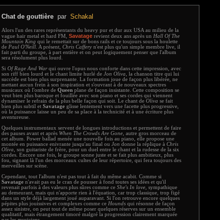
Chat de gouttière
par
Schakal
Alors l'un des rares représentants du heavy pur et dur aux USA au milieu de la
Savatage
vague hair metal et hard FM,
revient deux ans après un
Hall Of The
Mountain King
qui le remettait sur de bons rails et ce toujours sous la houlette
de
Paul O'Neill
. A présent,
Chris Caffery
n'est plus qu'un simple membre live, il
fait parti du groupe, à part entière et on peut logiquement penser que l'album
sera résolument plus lourd.
Si
Of Rage And War
qui ouvre l'opus nous conforte dans cette impression, avec
son riff bien lourd et le chant limite hurlé de
Jon Oliva
, la chanson titre qui lui
succède est bien plus surprenante. La formation joue de façon plus libérée, ne
mettant aucun frein à son inspiration et s'ouvrant à de nouveaux spectres
musicaux où l'ombre de
Queen
plane de façon insistante. Cette composition se
veut bien plus baroque et fouillée avec son piano et ses cordes qui viennent
dynamiser le refrain de la plus belle façon qui soit. Le chant de
Oliva
se fait
bien plus subtil et
Savatage
glisse lentement vers une facette plus progressive,
où la puissance laisse un peu de sa place à la technicité et à une écriture plus
aventureuse.
Quelques instrumentaux servent de longues introductions et permettent de faire
des pauses avant et après
When The Crowds Are Gone
, autre gros morceau de
cet album. Power ballad menée une nouvelle fois au piano, elle propose une
montée en puissance enivrante jusqu'au final ou
Jon
donne la réplique à
Chris
Oliva
, son guitariste de frère, pour un duel entre le chant et la rudesse de la six
cordes. Encore une fois, le groupe sonne juste et se fait plus ambitieux, plus
fou, signant là l'un des morceaux cultes de leur répertoire, qui fera toujours des
merveilles sur scène.
Cependant, tout l'album n'est pas tout à fait du même acabit. Comme si
Savatage
n'avait pas eu le cran de pousser à fond toutes ses idées et qu'il
revenait parfois à des valeurs plus sûres comme ce
She's In love
, sympathique
au demeurant, mais qui n'apporte rien à l'équation, car trop classique, trop figé
dans un style déjà largement joué auparavant. Si l'on retrouve encore quelques
pépites plus jouissives et complexes comme ce
Hounds
qui résonne de façon
assez sinistre, on peut tout de même poser quelques réserves sur un ensemble
qualitatif, mais étrangement timoré malgré la progression clairement marquée
par les musiciens.