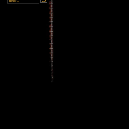
________________