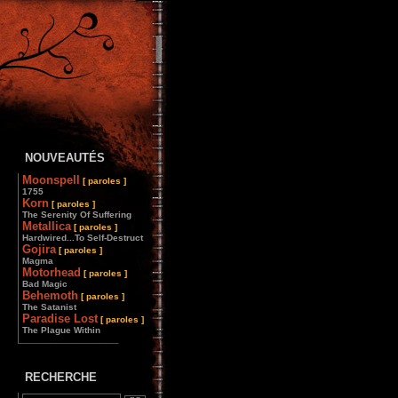
NOUVEAUTÉS
Moonspell
[ paroles ]
1755
Korn
[ paroles ]
The Serenity Of Suffering
Metallica
[ paroles ]
Hardwired...To Self-Destruct
Gojira
[ paroles ]
Magma
Motorhead
[ paroles ]
Bad Magic
Behemoth
[ paroles ]
The Satanist
Paradise Lost
[ paroles ]
The Plague Within
________________
RECHERCHE