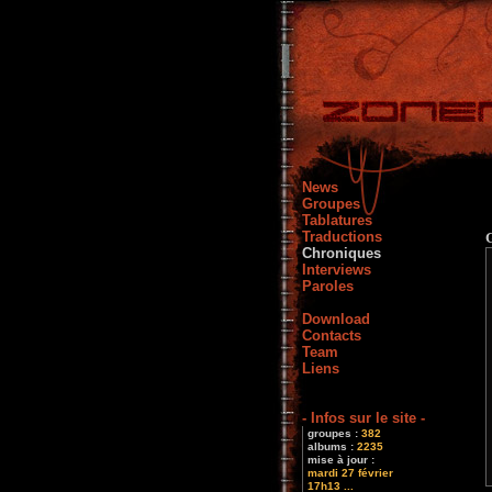
News
Groupes
Tablatures
Traductions
G
Chroniques
Interviews
Paroles
Download
Contacts
Team
Liens
- Infos sur le site -
groupes :
382
albums :
2235
mise à jour :
mardi 27 février
17h13 ...