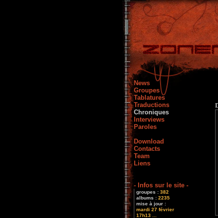
News
Groupes
Tablatures
Traductions
Chroniques
Interviews
Paroles
Download
Contacts
Team
Liens
- Infos sur le site -
groupes :
382
albums :
2235
mise à jour :
mardi 27 février
17h13 ...