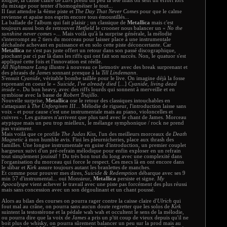
longue, la caisse claire de
Lars
prend un peu la tête mais on sent un effort lors
du mixage pour tenter d'homogénéiser le tout...
Il faut attendre la 4ème piste et
The Day That Never Comes
pour que le calme
revienne et apaise nos esprits encore tous émoustillés...
La ballade de l'album qui fait plaisir ; un classique de
Metallica
mais c'est
toujours aussi bon de retrouver
Hetfield
le crooner nous balancer un «
No the
sunshine never comes
»... Mais voilà qu'à la surprise générale, la mélodie
s'interrompt au 2 tiers du morceau pour laisser place à une instrumentale
déchaînée achevant en puissance et en solo cette piste déconcertante. Car
Metallica
ne s'est pas juste offert un retour dans son passé discographique,
piochant par ci par là dans les riffs qui ont fait son succès. Non, le quatuor s'est
appliqué cette fois et l'innovation est réelle.
All Nightmare Long
illustre à nouveau ce lietmotiv avec des break surprenant et
des phrasés de
James
sonnant presque à la
Till Lindemann
.
S'ensuit
Cyanide
, véritable bombe taillée pour le live. On imagine déjà la fosse
reprenant en coeur le «
Suicide, I've already died
[...]
Cyanide, living dead
inside
». Du bon heavy, avec des riffs lourds qui sonnent à merveille et en
symbiose avec la basse de
Robert Trujillo
.
Nouvelle surprise,
Metallica
ose le retour des classiques intouchables en
s'attaquant à
The Unforgiven III
... Mélodie de rigueur, l'introduction laisse sans
voix - et pour cause c'est une instrumentale mais au piano, violoncelles et
cuivres -. Les guitares n'arrivent que plus tard avec le chant de James. Morceau
atypique mais un peu trop mielleux, le mélange symphonique / rock ne prend
pas vraiment.
Mais voilà que ce profile
The Judas Kiss
, l'un des meilleurs morceaux de
Death
Magnetic
à mon humble avis. Fini les pleurnicheries, place aux thrash des
familles. Une longue instrumentale en guise d'introduction, un premier couplet
hargneux suivi d'un pré-refrain mélodique pour enfin exploser en un refrain
tout simplement jouissif ! Du très bon tout du long avec une complexité dans
l'organisation du morceau qui force le respect. Ces mecs là en ont encore dans
le slibar et
Kirk
assure toujours autant les branlettes de manches.
Et comme pour prouver mes dires,
Suicide & Redemption
débarque avec ses 9
min 57 d'instrumental... oui Monsieur,
Metallica
persiste et signe.
My
Apocalyspe
vient achever le travail avec une piste pas forcément des plus réussi
mais sans concession avec un son dégoulinant et un chant poussé.
Alors au bilan des courses on pourra rager contre la caisse claire d'
Ulrich
qui
fout mal au crâne, on pourra sans aucun doute regretter que les solos de
Kirk
suintent la testostérone et la pédale wah wah et occultent le sens de la mélodie,
ou pourra dire que la voix de
James
a pris un p'tit coup de vieux depuis qu'il ne
boit plus de whisky, on pourra sûrement balancer un peu sur la prod mais au