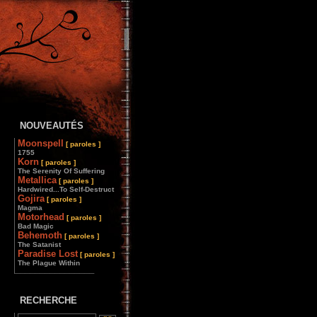
NOUVEAUTÉS
Moonspell
[ paroles ]
1755
Korn
[ paroles ]
The Serenity Of Suffering
Metallica
[ paroles ]
Hardwired...To Self-Destruct
Gojira
[ paroles ]
Magma
Motorhead
[ paroles ]
Bad Magic
Behemoth
[ paroles ]
The Satanist
Paradise Lost
[ paroles ]
The Plague Within
________________
RECHERCHE