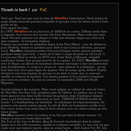
Thrash is back !
par
PoC
Metallica
Neuf ans. Neuf ans que tous les fans de
l'attendaient. Neuf années de
quasi disette musicale pendant lesquelles le groupe a tout de même réussi à faire
parler de lui.
Petit rappel des faits...
Metallica
En 1999,
est au plus haut, le
S&M
est un carton, l'album rentre dans
la légende, bref encore une victoire des Four Horsemen. Mais voilà que l'ami
Jason Newsted
annonce son départ et colle une énorme claque aux trois rock
stars restantes : la formation implose.
S'ensuit une myriade de péripéties digne d'une Paris Hilton : cure de désintoxe
pour
Hetfield
, remise en question pour
Kirk
et
Lars
(non je déconne, pas pour
Lars
).
Metallica
s'équipera même d'un psychologue toutes options pendant
quelques temps (pas rock...) avant de le jeter à coups de pieds au cul (rock !).
Le tout sera filmé et vendu en DVD avec
Some Kind of Monster
, véritable
confession intime d'un groupe proche de la rupture. En 2003,
Metallica
revient
avec
St Anger
, un album de transition sûrement nécessaire à leur reconstruction
mais honnêtement, le coeur n'y est pas et - sans relancer la polémique - on est
bien bien loin d'un opus digne du quatuor. Peu de temps après,
Robert Trujillo
devient le nouveau bassiste du groupe et on aime à croire que ce nouveau
souffle va relancer la machine. Les années passent et bon nombre n'espèrent
plus (moi en premier). Et puis un certain 12 septembre 2008 sort
Death
Magnetic
...
Synchronisation des montres. Mon coeur palpite au rythme de celui de l'intro
de
That Was Just Your Life
, première piste de l'album. Le fanboy que je suis
entre-aperçoit une demi molle lorsque les guitares clean d'ambiance laissent
place à une déferlante de distorsion en furie. THRASH IS BACK bordel de
merde ! Le headbanding est immédiat : la rythmique est impressionnante, les
guitares sont speed comme jamais, le solo de
Kirk
est foutrement couillu et ce
bon vieux
James
s'est remis dans le droit chemin avec un chant comme au bon
vieux temps.
Metallica
annonce donc la couleur et ne fais pas dans la demie mesure. Ce
disque va nous en foutre plein la tête.
The End of the Line
et
Broken, Beat & Scarred
s'enchaînent dans la même
lignée avec des riffs puissants, rapides et vraiment travaillés. Le son reste un peu
crade avec une batterie épurée, mise en avant façon
...And Justice For All
. A la