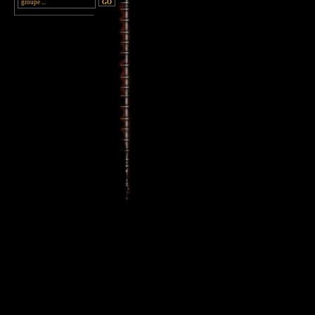
________________