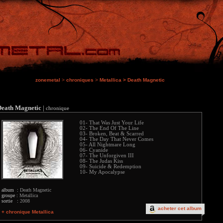
zonemetal
>
chroniques
>
Metallica
>
Death Magnetic
Death Magnetic
|
chronique
01- That Was Just Your Life
02- The End Of The Line
03- Broken, Beat & Scarred
04- The Day That Never Comes
05- All Nightmare Long
06- Cyanide
07- The Unforgiven III
08- The Judas Kiss
09- Suicide & Redemption
10- My Apocalypse
album :
Death Magnetic
groupe :
Metallica
sortie :
2008
acheter cet album
+ chronique Metallica