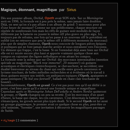
Magique, étonnant, magnifique
par
Sirius
Opeth
Dès son premier album,
Orchid
,
avait SON style. Sur ce
Morningrise
sorti en 1996, la formule est à peu près la même, sans jamais faire doublon.
Déjà, on sent qu'on n'a pas affaire à un album de grind: 5 morceaux pour plus
d'une heure de musique! Comme sur son prédécesseur, chaque structure est
répétée de nombreuses fois mais les riffs de guitare sont modulés de façon
différente par la batterie ou jouent le même riff plus grave ou plus aigu. Ici,
toujours pas de refrains, une fois qu'on passe à un nouveau riff le précédent est
oublié (on ne retrouve que peu le même riff à différents moments du morceau):
plus que de simples chansons,
Opeth
nous concocte de longues pièces épiques
et poétiques qui ne font jamais marche arrière et nous entraînent vers l'inconnu.
Un élément qui frappe, c'est la basse. Si on l'entendait déjà assez bien sur
Orchid
elle est ici mixée encore plus haut et apporte vraiment quelque chose aux
compos en rajoutant des lignes mélodiques et en aérant les compos.
La formule reste la même que sur
Orchid
: des morceaux interminables (mention
spéciale au magnifique "
Black rose immortal
", 20 minutes!) où guitares
acoustiques et électriques s'entrechoquent, se chevauchent, se succèdent; une
dualité bienvenue au niveau du chant qui oscille entre growls caverneux et
lyrisme touchant; de belles mélodies recherchées et si évidentes où le travail à
deux guitares montre son intérêt; ces ambiances typiques d'
Opeth
, apaisantes et
quasi oniriques ("
To bid you farewell
", ballade en chant clair touchante de
beauté)…
Incontestablement,
Opeth est grand
. Ce n'est pas pour rien qu'il est déifié à ce
point, c'est bien parce qu'il a trouvé une formule unique et magnifique.
Cependant après ce
Morningrise Johan DeFarfalla
et
Anders Nordin
quitteront
le groupe, et
Opeth
changera un peu sa recette. Exit les morceaux d'un quart
d'heure, la basse qui claque, les cris caverneux. C'est désormais la batterie qui
s'émancipera, les growls seront plus typés death. Si le second
Opeth
est lui aussi
un groupe gigantesque, le premier avait ce quelque chose en plus, peut-être ce
côté intimiste, "forestier", une invitation à découvrir les magnifiques paysages
de Suède.
+ rï¿½agir
[ 2 commentaires ]