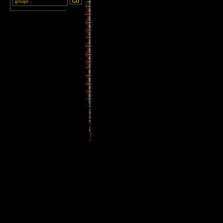
________________