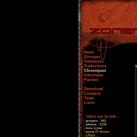
News
Groupes
Tablatures
Traductions
Chroniques
Interviews
Paroles
Download
Contacts
Team
Liens
- Infos sur le site -
groupes :
382
albums :
2235
mise à jour :
mardi 27 février
17h13 ...