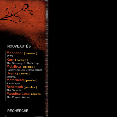
NOUVEAUTÉS
Moonspell
[ paroles ]
1755
Korn
[ paroles ]
The Serenity Of Suffering
Metallica
[ paroles ]
Hardwired...To Self-Destruct
Gojira
[ paroles ]
Magma
Motorhead
[ paroles ]
Bad Magic
Behemoth
[ paroles ]
The Satanist
Paradise Lost
[ paroles ]
The Plague Within
________________
RECHERCHE