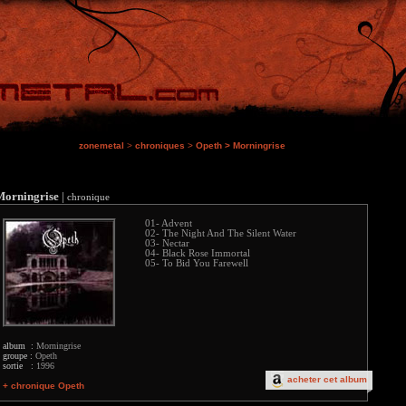
zonemetal
>
chroniques
>
Opeth
>
Morningrise
Morningrise
|
chronique
01- Advent
02- The Night And The Silent Water
03- Nectar
04- Black Rose Immortal
05- To Bid You Farewell
album :
Morningrise
groupe :
Opeth
sortie :
1996
acheter cet album
+ chronique Opeth