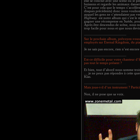
elle se conclut avec une scène où le pe
buissons et regarde les animaux danser
C’est pour cela que le tempo s’accélère
disques précédents) donc nous voulion
auquel les gens ne s’attendaient pas v
Highway
est notre album qui s’est le 
gagner une récompense en Suède, pour 
Après être descendus de scène, nous n
trop facile pour nous et que nous devi
Sur le prochain album, prévoyez-vous 
employés sur Eternal Kingdom, du pian
Je ne sais pas encore, rien n’est encore 
Est-ce difficile pour votre chanteur d’
pas tout le temps présent ?
Et bien, tout d’abord nous somme trois
… je ne peux pas répondre à cette ques
Klas.
Mais joue-t-il d’un instrument ? Partici
Non, il ne pose que sa voix.