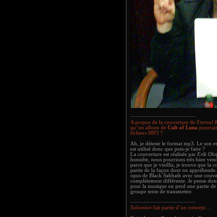
A propos de la couverture de
Eternal
qu’un album de
Cult of Luna
pourrait
fichiers MP3 ?
Ah, je déteste le format mp3. Le son es
est utilisé donc que puis-je faire ?
La couverture est réalisée par
Erik Olo
honnête, nous pourrions très bien vend
parce que je vieillis, je trouve que la
partie de la façon dont on appréhende
opus de Black Sabbath avec une couver
complètement différente. Je pense don
pour la musique on perd une partie de l
groupe tente de transmettre.
Salvation
fait partie d’un concept…