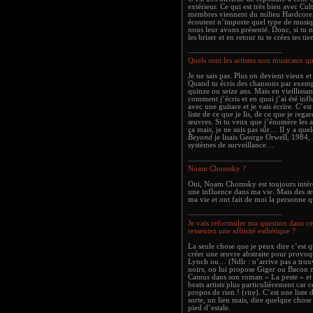
extérieur. Ce qui est très bien avec Cu
membres viennent du milieu Hardcore, le
écoutent n’importe quel type de musiq
nous leur avons présenté. Donc, si tu n
les briser et en retour tu te crées tes tie
Quels sont les artistes non musicaux q
Je ne sais pas. Plus on devient vieux et 
Quand tu écris des chansons par exempl
quinze ou seize ans. Mais en vieillissan
comment j’écris et en quoi j’ai été infl
avec une guitare et je vais écrire. C’est
liste de ce que je lis, de ce que je rega
œuvres. Si tu veux que j’énumère les ar
ça mais, je ne suis pas sûr… Il y a qu
Beyond
je lisais George Orwell, 1984, B
systèmes de surveillance…
Noam Chomsky ?
Oui, Noam Chomsky est toujours intére
une influence dans ma vie. Mais des œ
ma vie et ont fait de moi la personne q
Je vais reformuler ma question dans ce 
ressentez une affinité esthétique ?
La seule chose que je peux dire c’est q
créer une œuvre abstraite pour provo
Lynch ou… (Ndlr : n’arrive pas a trouv
noirs, on lui propose Giger ou Bacon m
Camus dans son roman « La peste » et le
beats artists plus particulièrement car c
propos de rien ! (rire). C’est une liste 
sorte, un lien mais, dire quelque chos
pied d’estale.