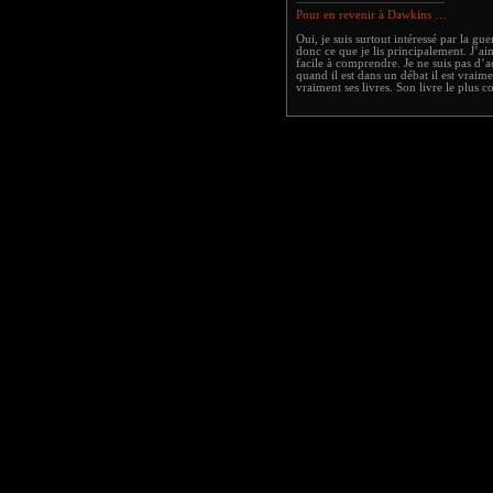
Pour en revenir à Dawkins …
Oui, je suis surtout intéressé par la guer
donc ce que je lis principalement. J’ai
facile à comprendre. Je ne suis pas d’
quand il est dans un débat il est vrai
vraiment ses livres. Son livre le plus c