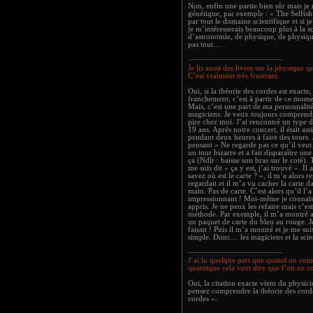
Non, enfin une partie bien sûr mais je n
génétique, par exemple : « The Selfish G
par tout le domaine scientifique et si 
je m’intéresserais beaucoup plus à la sc
d’astronomie, de physique, de physique
pas tout…
Je lis aussi des livres sur la physique 
C’est vraiment très frustrant.
Oui, si la théorie des cordes est exacte,
franchement, c’est à partir de ce momen
Mais, c’est une part de ma personnalité
magiciens. Je veux toujours comprendre
pire chez moi. J’ai rencontré un type d
19 ans. Après notre concert, il était as
pendant deux heures à faire des tours. 
pensant « Ne regarde pas ce qu’il veut
un tour bizarre et a fait disparaître u
ça (Ndlr : baisse son bras sur le coté).
me suis dit « ça y est, j’ai trouvé ». I
savez où est le carte ? », il m’a alors r
regardait et il m’a vu cacher la carte d
main. Pas de carte. C’est alors qu’il l’a
impressionnant ! Moi-même je connais
appris. Je ne peux les refaire mais c’es
méthode. Par exemple, il m’a montré a
un paquet de carte du bleu au rouge. 
faisait ! Puis il m’a montré et je me su
simple. Donc… les magiciens et la scie
J’ai lu quelque part que quand on co
quantique cela veut dire que l’on ne 
Oui, la citation exacte vient du physic
pensez comprendre la théorie des cord
cordes ».