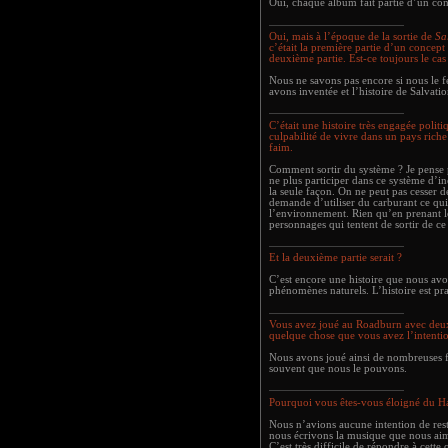
Oui, chaque album fait partie d’un con
Oui, mais à l’époque de la sortie de
Sa
c’était la première partie d’un concept
deuxième partie. Est-ce toujours le cas
Nous ne savons pas encore si nous le f
avons inventée et l’histoire de Salvation
C’était une histoire très engagée politi
culpabilité de vivre dans un pays rich
faim.
Comment sortir du système ? Je pense 
ne plus participer dans ce système d’inég
la seule façon. On ne peut pas cesser d
demande d’utiliser du carburant ce q
l’environnement. Rien qu’en prenant le
personnages qui tentent de sortir de ce
Et la deuxième partie serait ?
C’est encore une histoire que nous av
phénomènes naturels. L’histoire est pra
Vous avez joué au Roadburn avec deux b
quelque chose que vous avez l’intenti
Nous avons joué ainsi de nombreuses fo
souvent que nous le pouvons.
Pourquoi vous êtes-vous éloigné du H
Nous n’avions aucune intention de rest
nous écrivons la musique que nous aimo
C’est très difficile de répondre à cette