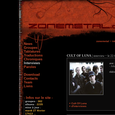
zonemetal
>
in
News
Groupes
Tablatures
Traductions
CULT OF LUNA
|
interview ~ le 22
Chroniques
Interviews
avec 
- Joh
Paroles
réali
Download
Contacts
Team
Liens
- Infos sur le site -
groupes :
382
+ Cult Of Luna
albums :
2235
+ d'interviews
mise à jour :
mardi 27 février
17h13 ...