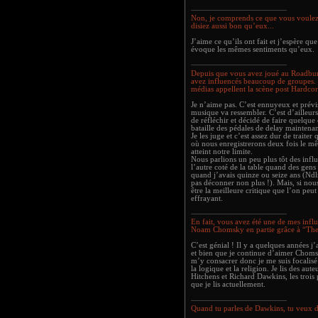
Non, je comprends ce que vous voulez
disiez aussi bon qu’eux...
J’aime ce qu’ils ont fait et j’espère 
évoque les mêmes sentiments qu’eux.
Depuis que vous avez joué au Roadbur
avez influencés beaucoup de groupes. Q
médias appellent la scène post Hardcor
Je n’aime pas. C’est ennuyeux et prévisi
musique va ressembler. C’est d’ailleur
de réfléchir et décidé de faire quelque
bataille des pédales de delay maintenant
Je les juge et c’est assez dur de traiter
où nous enregistrerons deux fois le m
atteint notre limite.
Nous parlions un peu plus tôt des influ
l’autre coté de la table quand des gens
quand j’avais quinze ou seize ans (Ndlr
pas déconner non plus !). Mais, si nou
être la meilleure critique que l’on peut
effrayant.
En fait, vous avez été une de mes infl
Noam Chomsky en partie grâce à “Th
C’est génial ! Il y a quelques années j
et bien que je continue d’aimer Chomsk
m’y consacrer donc je me suis focalisé 
la logique et la religion. Je lis des a
Hitchens et Richard Dawkins, les trois 
que je lis actuellement.
Quand tu parles de Dawkins, tu veux dir