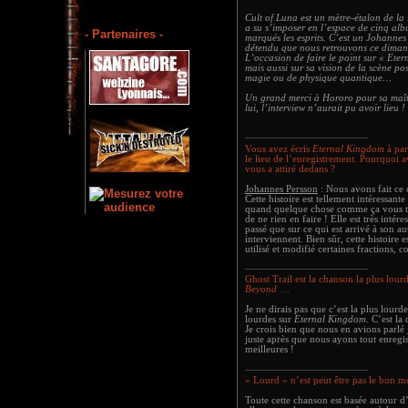
Cult of Luna est un mètre-étalon de l
a su s’imposer en l’espace de cinq alb
- Partenaires -
marqués les esprits. C’est un Johannes
détendu que nous retrouvons ce diman
L’occasion de faire le point sur « Ete
mais aussi sur sa vision de la scène po
magie ou de physique quantique…
Un grand merci à Hororo pour sa maît
lui, l’interview n’aurait pu avoir lieu !
Vous avez écris
Eternal Kingdom
à par
le lieu de l’enregistrement. Pourquoi av
vous a attiré dedans ?
Johannes Persson
: Nous avons fait ce
Cette histoire est tellement intéressant
quand quelque chose comme ça vous to
de ne rien en faire ! Elle est très intére
passé que sur ce qui est arrivé à son au
interviennent. Bien sûr, cette histoire
utilisé et modifié certaines fractions,
Ghost Trail est la chanson la plus lou
Beyond
…
Je ne dirais pas que c’est la plus lour
lourdes sur
Eternal Kingdom
. C’est la
Je crois bien que nous en avions parlé 
juste après que nous ayons tout enregist
meilleures !
« Lourd » n’est peut être pas le bon mo
Toute cette chanson est basée autour d’u