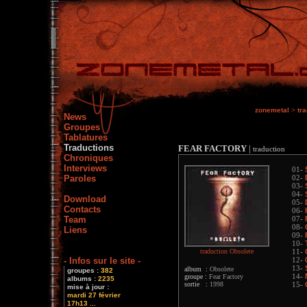
zonemetal
>
tr
News
Groupes
Tablatures
Traductions
FEAR FACTORY
|
traduction
Chroniques
Interviews
01-
Paroles
02-
03-
04-
Download
05-
Contacts
06-
Team
07-
08-
Liens
09-
10-
traduction Obsolete
11-
- Infos sur le site -
12-
13-
album :
Obsolete
groupes :
382
groupe :
Fear Factory
14-
albums :
2235
sortie :
1998
15-
mise à jour :
mardi 27 février
17h13 ...