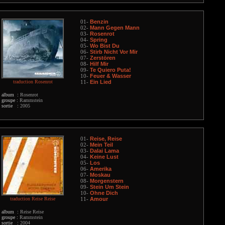
Benzin
01-
Mann Gegen Mann
02-
Rosenrot
03-
Spring
04-
Wo Bist Du
05-
Stirb Nicht Vor Mir
06-
Zerstören
07-
Hilf Mir
08-
Te Quiero Puta!
09-
Feuer & Wasser
10-
traduction Rosenrot
Ein Lied
11-
album :
Rosenrot
groupe :
Rammstein
sortie :
2005
Reise, Reise
01-
Mein Teil
02-
Dalai Lama
03-
Keine Lust
04-
Los
05-
Amerika
06-
Moskau
07-
Morgenstern
08-
Stein Um Stein
09-
Ohne Dich
10-
traduction Reise Reise
Amour
11-
album :
Reise Reise
groupe :
Rammstein
sortie :
2004