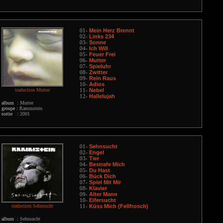
Mein Herz Brennt
01-
Links 234
02-
Sonne
03-
Ich Will
04-
Feuer Frei
05-
Mutter
06-
Spieluhr
07-
Zwitter
08-
Rein Raus
09-
Adios
10-
traduction Mutter
Nebel
11-
Hallelujah
12-
album :
Mutter
groupe :
Rammstein
sortie :
2001
Sehnsucht
01-
Engel
02-
Tier
03-
Bestrafe Mich
04-
Du Hast
05-
Bück Dich
06-
Spiel Mit Mir
07-
Klavier
08-
Alter Mann
09-
Eifersucht
10-
traduction Sehnsucht
Küss Mich (Fellfrosch)
11-
album :
Sehnsucht