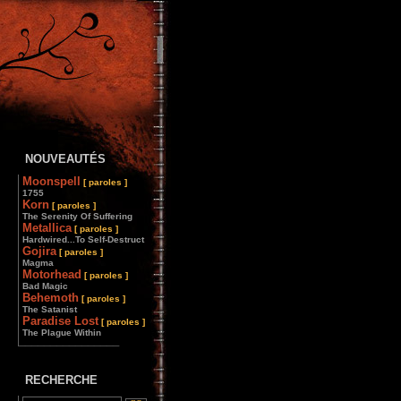
NOUVEAUTÉS
Moonspell
[ paroles ]
1755
Korn
[ paroles ]
The Serenity Of Suffering
Metallica
[ paroles ]
Hardwired...To Self-Destruct
Gojira
[ paroles ]
Magma
Motorhead
[ paroles ]
Bad Magic
Behemoth
[ paroles ]
The Satanist
Paradise Lost
[ paroles ]
The Plague Within
________________
RECHERCHE