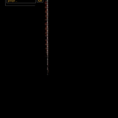
________________