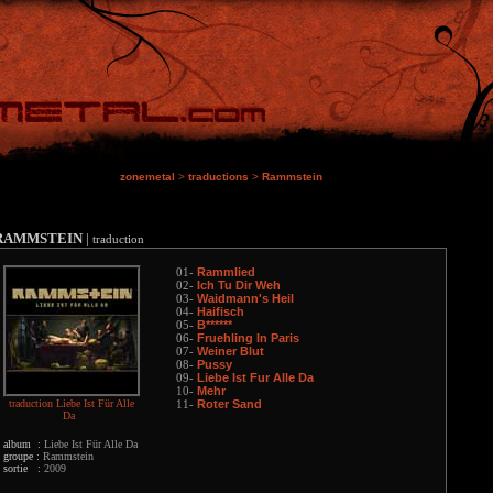
zonemetal
>
traductions
>
Rammstein
RAMMSTEIN
|
traduction
Rammlied
01-
Ich Tu Dir Weh
02-
Waidmann's Heil
03-
Haifisch
04-
B******
05-
Fruehling In Paris
06-
Weiner Blut
07-
Pussy
08-
Liebe Ist Fur Alle Da
09-
Mehr
10-
traduction Liebe Ist Für Alle
Roter Sand
11-
Da
album :
Liebe Ist Für Alle Da
groupe :
Rammstein
sortie :
2009