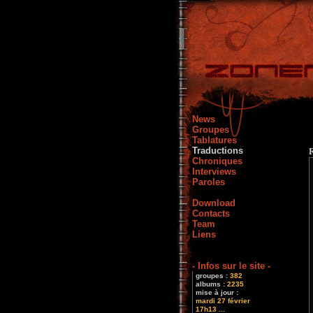
News
Groupes
Tablatures
Traductions
Chroniques
Interviews
Paroles
Download
Contacts
Team
Liens
- Infos sur le site -
groupes :
382
albums :
2235
mise à jour :
mardi 27 février
17h13 ...