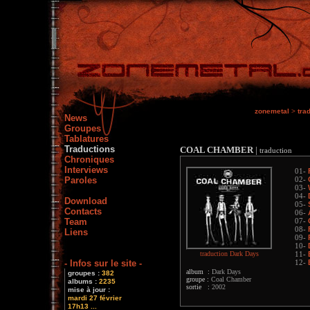
zonemetal
>
tra
News
Groupes
Tablatures
Traductions
COAL CHAMBER
|
traduction
Chroniques
Interviews
01-
Paroles
02-
03-
04-
Download
05-
Contacts
06-
Team
07-
08-
Liens
09-
10-
traduction Dark Days
11-
- Infos sur le site -
12-
album :
Dark Days
groupes :
382
groupe :
Coal Chamber
albums :
2235
sortie :
2002
mise à jour :
mardi 27 février
17h13 ...