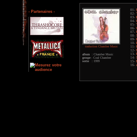
01-
- Partenaires -
02-
03-
04-
05-
06-
07-
08-
09-
10-
traduction Chamber Music
11-
12-
13-
album :
Chamber Music
groupe :
Coal Chamber
14-
sortie :
1999
15-
16-