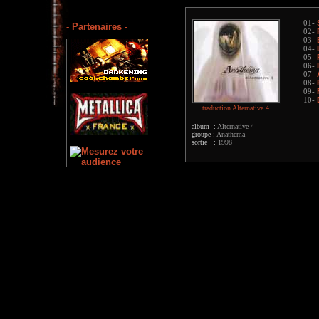
01-
- Partenaires -
02-
03-
04-
05-
06-
07-
08-
09-
10-
traduction Alternative 4
album :
Alternative 4
groupe :
Anathema
sortie :
1998