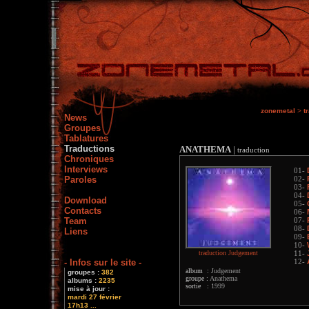
zonemetal
>
t
News
Groupes
Tablatures
Traductions
ANATHEMA
|
traduction
Chroniques
Interviews
01-
Paroles
02-
03-
04-
Download
05-
Contacts
06-
Team
07-
08-
Liens
09-
10-
traduction Judgement
11-
- Infos sur le site -
12-
album :
Judgement
groupes :
382
groupe :
Anathema
albums :
2235
sortie :
1999
mise à jour :
mardi 27 février
17h13 ...