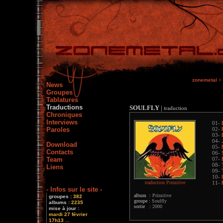
zonemetal
>
News
Groupes
Tablatures
Traductions
SOULFLY
|
traduction
Chroniques
Interviews
01-
Paroles
02-
03-
04-
Download
05-
Contacts
06-
Team
07-
08-
Liens
09-
10-
traduction Primitive
11-
- Infos sur le site -
album :
Primitive
groupes :
382
groupe :
Soulfly
albums :
2235
sortie :
2000
mise à jour :
mardi 27 février
17h13 ...