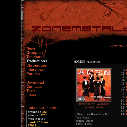
zonemetal
>
News
Groupes
Tablatures
Traductions
AMEN
|
traduction
Chroniques
Interviews
01-
Paroles
02-
03-
04-
Download
05-
Contacts
06-
Team
07-
08-
Liens
09-
10-
traduction We Have Come
11-
For Your Parents
- Infos sur le site -
12-
13-
groupes :
382
album :
We Have Come For
14-
albums :
2235
Your Parents
mise à jour :
groupe :
Amen
mardi 27 février
sortie :
2001
17h13 ...