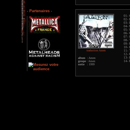
- Partenaires -
01-
02-
03-
04-
05-
06-
07-
08-
09-
10-
traduction Amen
11-
12-
13-
album :
Amen
groupe :
Amen
14-
sortie :
1999