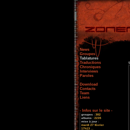
News
Groupes
Tablatures
Traductions
Chroniques
Interviews
Paroles
Download
Contacts
Team
Liens
- Infos sur le site -
groupes :
382
albums :
2235
mise à jour :
mardi 27 février
17h13 ...