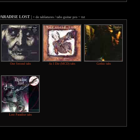
PARADISE LOST
|
+ de tablatures / tabs guitar pro ~ txt
One Second tabs
As I Die (MCD) tabs
Gothic tabs
Lost Paradise tabs