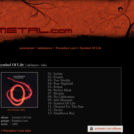
zonemetal
>
tablatures
>
Paradise Lost
>
Symbol Of Life
Symbol Of Life
|
tablature / tabs
01- Isolate
02- Erased
03- Two Worlds
04- Pray Nightfall
05- Primal
06- Perfect Mask
07- Mystify
08- No Celebration
09- Self Obsessed
10- Symbol Of Life
11- Channel For The Pain
download tabs
12- Xavier
13- Smalltown Boy
album :
Symbol Of Life
groupe :
Paradise Lost
sortie :
2002
acheter cet album
+ Paradise Lost tabs