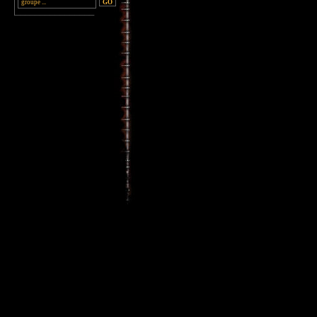
________________