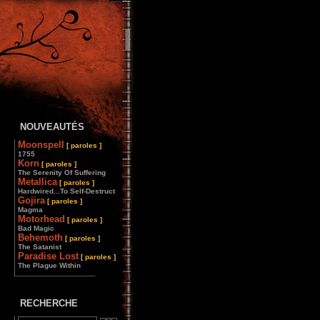
NOUVEAUTÉS
Moonspell
[ paroles ]
1755
Korn
[ paroles ]
The Serenity Of Suffering
Metallica
[ paroles ]
Hardwired...To Self-Destruct
Gojira
[ paroles ]
Magma
Motorhead
[ paroles ]
Bad Magic
Behemoth
[ paroles ]
The Satanist
Paradise Lost
[ paroles ]
The Plague Within
________________
RECHERCHE