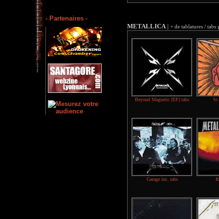
- Partenaires -
METALLICA
|
+ de tablatures / tabs 
Beyond Magnetic [EP] tabs
St
Garage inc. tabs
R