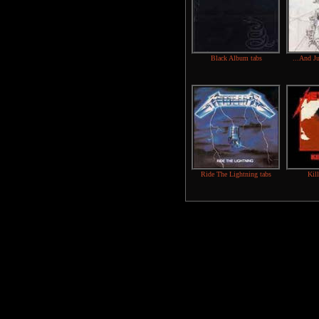
Black Album tabs
...And Ju
Ride The Lightning tabs
Kill