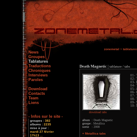
zonemetal
>
tablature
News
Groupes
Tablatures
Traductions
Death Magnetic
|
tablature / tabs
Chroniques
Interviews
01- 
02- 
Paroles
03- 
04- 
Download
05- 
06- 
Contacts
07- 
Team
08- 
Liens
09- 
10- 
download tabs
- Infos sur le site -
album :
Death Magnetic
groupes :
382
groupe :
Metallica
albums :
2235
sortie :
2008
mise à jour :
mardi 27 février
+ Metallica tabs
17h13 ...